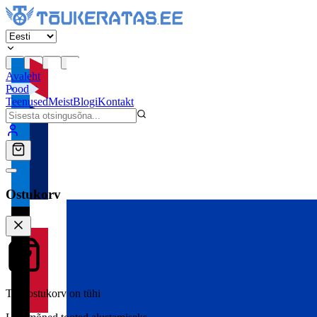
Avaleht
Pood
Teenused
Meist
Blogi
Kontakt
Ostukorv
Teie ostukorv on tühi