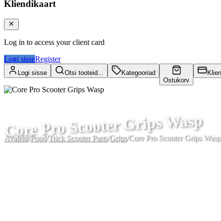
Kliendikaart
Log in to access your client card
Logi sisse
Register
Logi sisse
Otsi tooteid...
Kategooriad
Klie
Ostukorv
Core Pro Scooter Grips Wasp
Avaleht
/
Pood
/
Trick Scooter Parts
/
Grips
/
Core Pro Scooter Grips Wasp