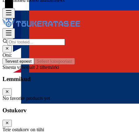
Lisa mõned tooted alustamiseks
Otsi:
Tervest epoest
Sellest kategooriast
Sisesta vähemalt 2 tähemärki
Lemmikud
No favorite products yet
Ostukorv
Teie ostukorv on tühi