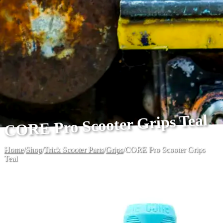
CORE Pro Scooter Grips Teal
Home
/
Shop
/
Trick Scooter Parts
/
Grips
/
CORE Pro Scooter Grips
Teal