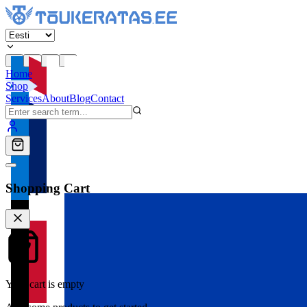
Home
Shop
Services
About
Blog
Contact
Shopping Cart
Your cart is empty