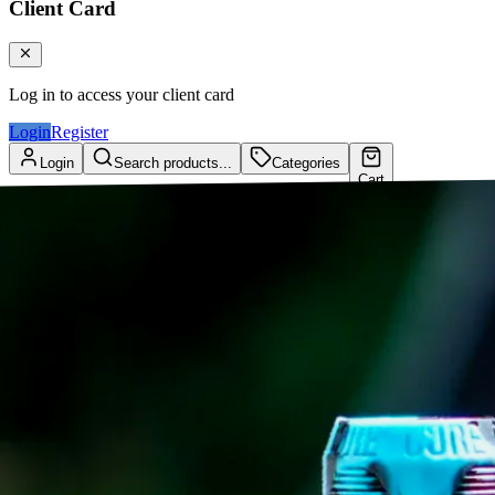
Client Card
Log in to access your client card
Login
Register
Login
Search products...
Categories
Cart
Client Card