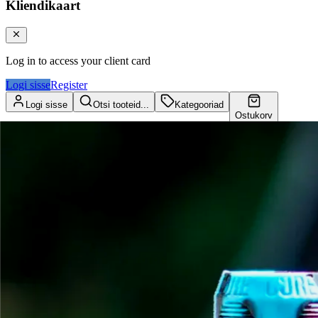
Kliendikaart
Log in to access your client card
Logi sisse
Register
Logi sisse
Otsi tooteid...
Kategooriad
Ostukorv
Kliendikaart