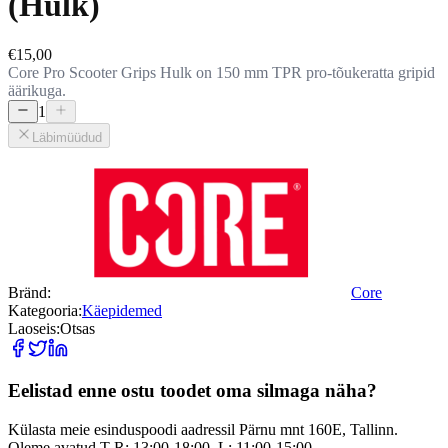
(Hulk)
€15,00
Core Pro Scooter Grips Hulk on 150 mm TPR pro-tõukeratta gripid
äärikuga.
1
Läbimüüdud
Bränd:
Core
Kategooria:
Käepidemed
Laoseis:
Otsas
Eelistad enne ostu toodet oma silmaga näha?
Külasta meie esinduspoodi aadressil Pärnu mnt 160E, Tallinn.
Oleme avatud T-R: 13:00-18:00, L: 11:00-15:00.