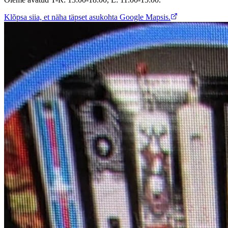
Klõpsa siia, et näha täpset asukohta Google Mapsis.