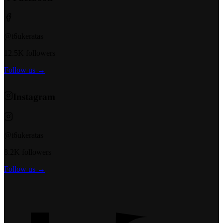
@t6ukeratas
12.5K followers
Follow us →
Instagram
@t6ukeratas
8.2K followers
Follow us →