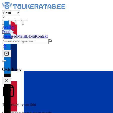
Avaleht
Pood
Teenused
Meist
Blogi
Kontakt
Ostukorv
Teie ostukorv on tühi