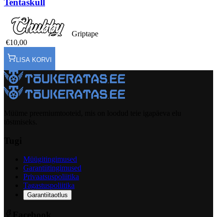
Tentaskull
Griptape
€10,00
LISA KORVI
Müüme preemiumtooteid, mis on loodud teie igapäeva elu
tõstmiseks.
Tugi
Müügitingimused
Garantiitingimused
Privaatsuspoliitika
Tagastuspoliitika
Garantiitaotlus
Facebook