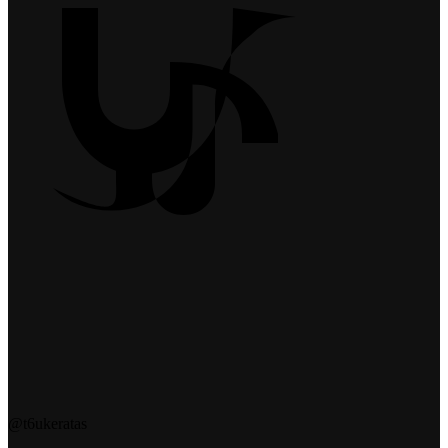
@t6ukeratas