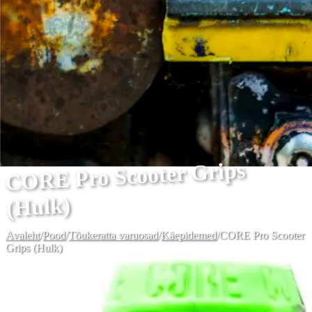
CORE Pro Scooter Grips
(Hulk)
Avaleht
/
Pood
/
Tõukeratta varuosad
/
Käepidemed
/
CORE Pro Scooter
Grips (Hulk)