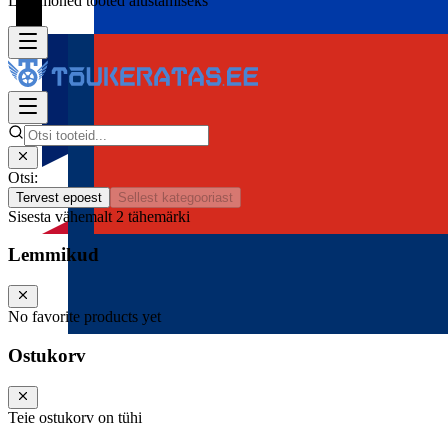
Lisa mõned tooted alustamiseks
Otsi:
Tervest epoest
Sellest kategooriast
Sisesta vähemalt 2 tähemärki
Lemmikud
No favorite products yet
Ostukorv
Teie ostukorv on tühi