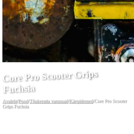
Core Pro Scooter Grips
Fuchsia
Avaleht
/
Pood
/
Tõukeratta varuosad
/
Käepidemed
/
Core Pro Scooter
Grips Fuchsia