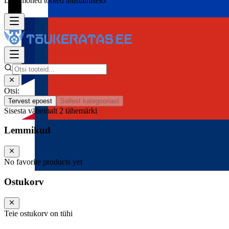
Lisa mõned tooted alustamiseks
Otsi:
Tervest epoest
Sellest kategooriast
Sisesta vähemalt 2 tähemärki
Lemmikud
No favorite products yet
Ostukorv
Teie ostukorv on tühi