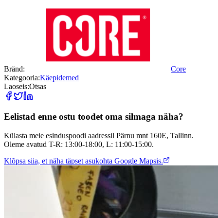
Bränd:
Core
Kategooria:
Käepidemed
Laoseis:
Otsas
Eelistad enne ostu toodet oma silmaga näha?
Külasta meie esinduspoodi aadressil Pärnu mnt 160E, Tallinn.
Oleme avatud T-R: 13:00-18:00, L: 11:00-15:00.
Klõpsa siia, et näha täpset asukohta Google Mapsis.