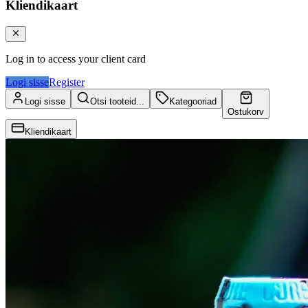
Kliendikaart
Log in to access your client card
Logi sisse
Register
Logi sisse
Otsi tooteid...
Kategooriad
Ostukorv
Kliendikaart