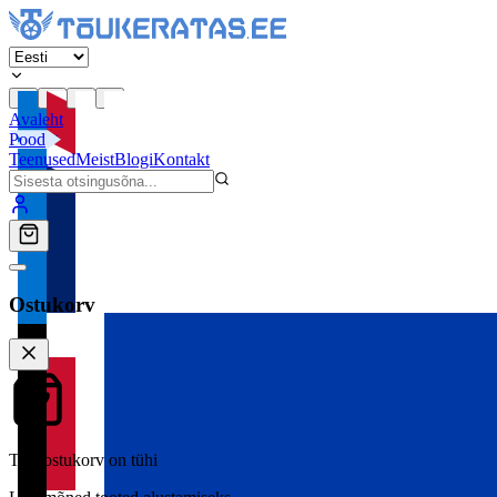
Avaleht
Pood
Teenused
Meist
Blogi
Kontakt
Ostukorv
Teie ostukorv on tühi