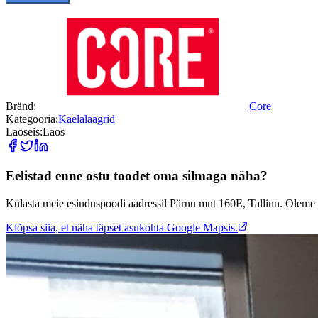
Bränd:
Core
Kategooria:
Kaelalaagrid
Laoseis:
Laos
Eelistad enne ostu toodet oma silmaga näha?
Külasta meie esinduspoodi aadressil Pärnu mnt 160E, Tallinn. Oleme 
Klõpsa siia, et näha täpset asukohta Google Mapsis.