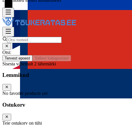
Lisa mõned tooted alustamiseks
Otsi:
Tervest epoest
Sellest kategooriast
Sisesta vähemalt 2 tähemärki
Lemmikud
No favorite products yet
Ostukorv
Teie ostukorv on tühi