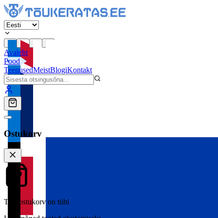
Avaleht
Pood
Teenused
Meist
Blogi
Kontakt
Ostukorv
Teie ostukorv on tühi