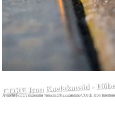
CORE Icon Kaelakausid - Hõb
Avaleht
/
Pood
/
Tõukeratta varuosad
/
Kaelalaagrid
/
CORE Icon Integrate