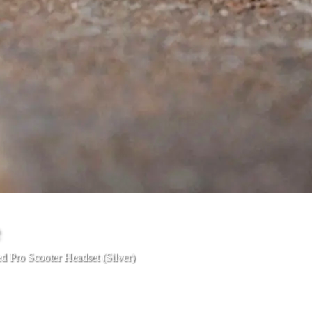
e
d Pro Scooter Headset (Silver)