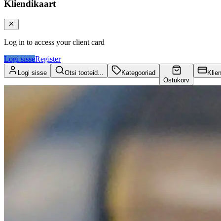
Kliendikaart
Log in to access your client card
Logi sisse
Register
Logi sisse
Otsi tooteid...
Kategooriad
Klie
Ostukorv