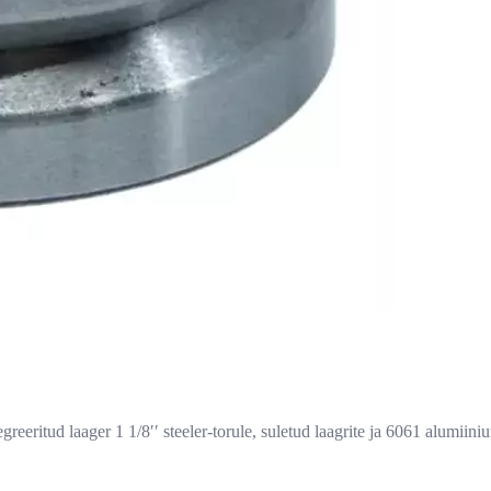
eeritud laager 1 1/8ʹʹ steeler-torule, suletud laagrite ja 6061 alumiin