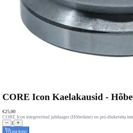
CORE Icon Kaelakausid - Hõbe
€25,00
CORE Icon integreeritud juhtlaager (Hõbedane) on pro-tõukeratta integr
1
Lisa korvi