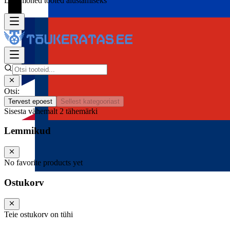
Lisa mõned tooted alustamiseks
Otsi:
Tervest epoest
Sellest kategooriast
Sisesta vähemalt 2 tähemärki
Lemmikud
No favorite products yet
Ostukorv
Teie ostukorv on tühi