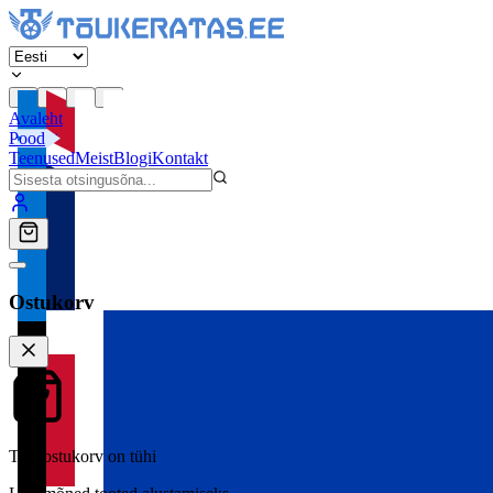
Avaleht
Pood
Teenused
Meist
Blogi
Kontakt
Ostukorv
Teie ostukorv on tühi