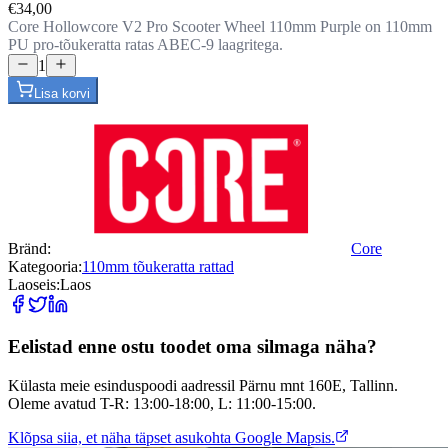
€34,00
Core Hollowcore V2 Pro Scooter Wheel 110mm Purple on 110mm
PU pro-tõukeratta ratas ABEC-9 laagritega.
1
Lisa korvi
Bränd:
Core
Kategooria:
110mm tõukeratta rattad
Laoseis:
Laos
Eelistad enne ostu toodet oma silmaga näha?
Külasta meie esinduspoodi aadressil Pärnu mnt 160E, Tallinn.
Oleme avatud T-R: 13:00-18:00, L: 11:00-15:00.
Klõpsa siia, et näha täpset asukohta Google Mapsis.