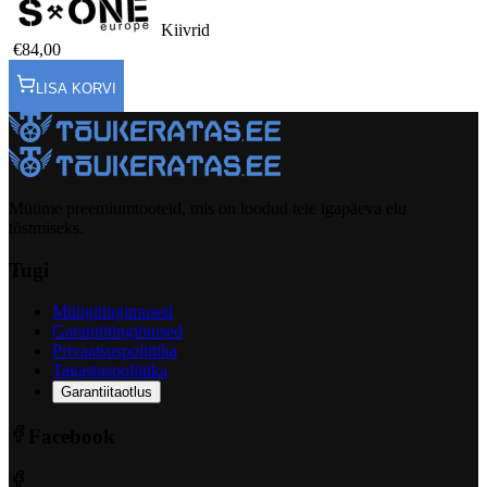
Kiivrid
€84,00
LISA KORVI
Müüme preemiumtooteid, mis on loodud teie igapäeva elu
tõstmiseks.
Tugi
Müügitingimused
Garantiitingimused
Privaatsuspoliitika
Tagastuspoliitika
Garantiitaotlus
Facebook