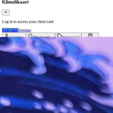
Kliendikaart
Log in to access your client card
Logi sisse
Register
Logi sisse
Otsi tooteid...
Kategooriad
Ostukorv
Kliendikaart