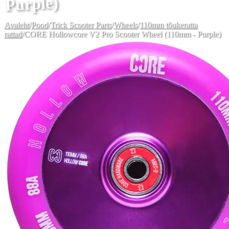
Purple)
Avaleht
/
Pood
/
Trick Scooter Parts
/
Wheels
/
110mm tõukeratta
rattad
/
CORE Hollowcore V2 Pro Scooter Wheel (110mm - Purple)