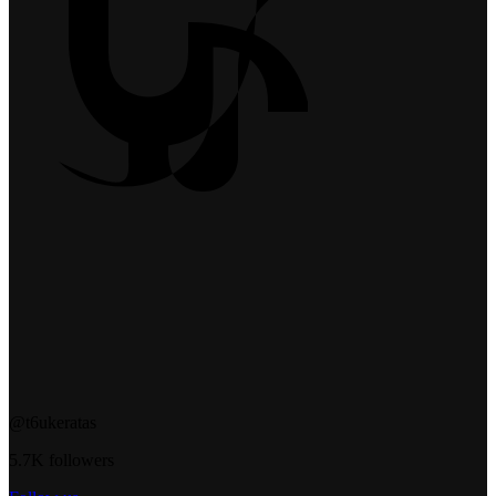
@t6ukeratas
5.7K followers