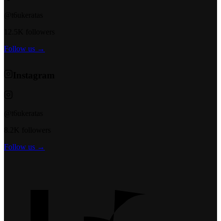
@t6ukeratas
12.5K followers
Follow us →
Instagram
@t6ukeratas
8.2K followers
Follow us →