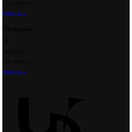
12.5K followers
Follow us →
Instagram
@t6ukeratas
8.2K followers
Follow us →