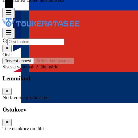
Lisa mõned tooted alustamiseks
Otsi:
Tervest epoest
Sellest kategooriast
Sisesta vähemalt 2 tähemärki
Lemmikud
No favorite products yet
Ostukorv
Teie ostukorv on tühi