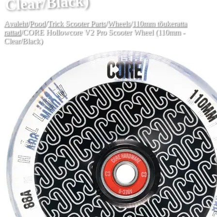
Clear/Black)
Avaleht
/
Pood
/
Trick Scooter Parts
/
Wheels
/
110mm tõukeratta
rattad
/
CORE Hollowcore V2 Pro Scooter Wheel (110mm -
Clear/Black)