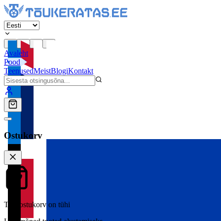
Avaleht
Pood
Teenused
Meist
Blogi
Kontakt
Ostukorv
Teie ostukorv on tühi