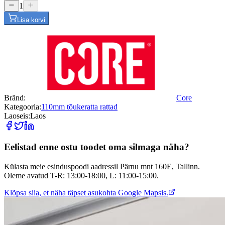
1
Lisa korvi
Bränd:
Core
Kategooria:
110mm tõukeratta rattad
Laoseis:
Laos
Eelistad enne ostu toodet oma silmaga näha?
Külasta meie esinduspoodi aadressil Pärnu mnt 160E, Tallinn.
Oleme avatud T-R: 13:00-18:00, L: 11:00-15:00.
Klõpsa siia, et näha täpset asukohta Google Mapsis.