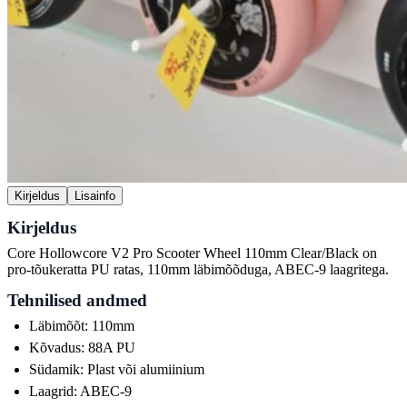
Kirjeldus
Lisainfo
Kirjeldus
Core Hollowcore V2 Pro Scooter Wheel 110mm Clear/Black on
pro-tõukeratta PU ratas, 110mm läbimõõduga, ABEC-9 laagritega.
Tehnilised andmed
Läbimõõt: 110mm
Kõvadus: 88A PU
Südamik: Plast või alumiinium
Laagrid: ABEC-9