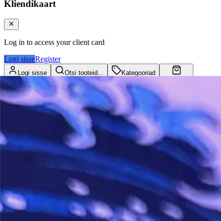
Kliendikaart
Log in to access your client card
Logi sisse
Register
Logi sisse
Otsi tooteid...
Kategooriad
Ostukorv
Kliendikaart