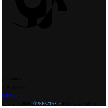
@t6ukeratas
5.7K followers
Follow us →
Copyright © 2026
TÕUKERATAS.ee
. Kõik õigused kaitstud