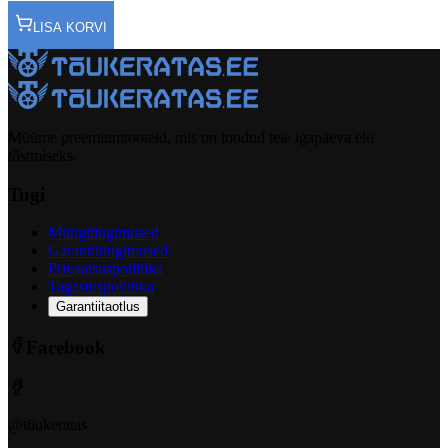
LISA KORVI
Müüme preemiumtooteid, mis on loodud teie igapäeva elu
tõstmiseks.
Tugi
Müügitingimused
Garantiitingimused
Privaatsuspoliitika
Tagastuspoliitika
Garantiitaotlus
Facebook
@t6ukeratas