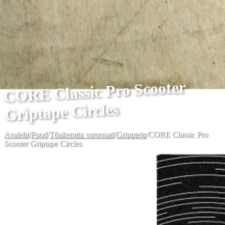
CORE Classic Pro Scooter
Griptape Circles
Avaleht
/
Pood
/
Tõukeratta varuosad
/
Grippteip
/
CORE Classic Pro
Scooter Griptape Circles