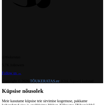
@t6ukeratas
5.7K followers
Follow us →
Copyright © 2026
TÕUKERATAS.ee
. Kõik õigused kaitstud
Küpsise nõusolek
Meie kasutame küpsise teie sirvimise kogemuse, pakkame