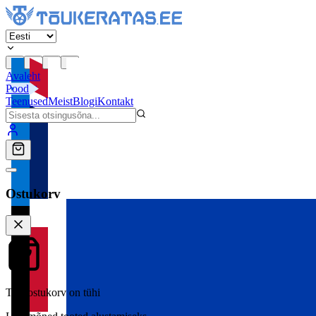
Avaleht
Pood
Teenused
Meist
Blogi
Kontakt
Ostukorv
Teie ostukorv on tühi