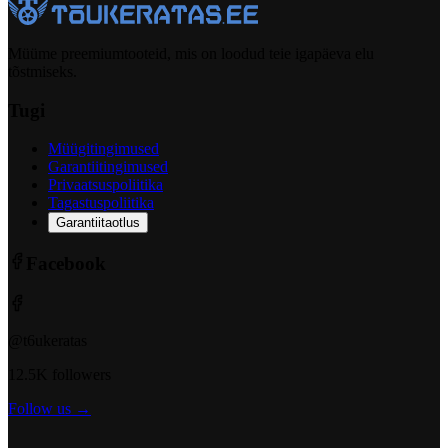
Müüme preemiumtooteid, mis on loodud teie igapäeva elu
tõstmiseks.
Tugi
Müügitingimused
Garantiitingimused
Privaatsuspoliitika
Tagastuspoliitika
Garantiitaotlus
Facebook
@t6ukeratas
12.5K followers
Follow us →