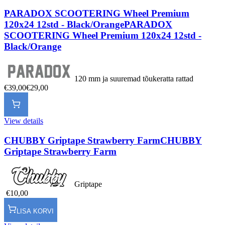
PARADOX SCOOTERING Wheel Premium
120x24 12std - Black/Orange
PARADOX
SCOOTERING Wheel Premium 120x24 12std -
Black/Orange
120 mm ja suuremad tõukeratta rattad
€39,00
€29,00
View details
CHUBBY Griptape Strawberry Farm
CHUBBY
Griptape Strawberry Farm
Griptape
€10,00
LISA KORVI