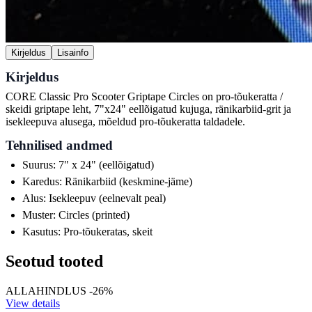
Kirjeldus
Lisainfo
Kirjeldus
CORE Classic Pro Scooter Griptape Circles on pro-tõukeratta /
skeidi griptape leht, 7"x24" eellõigatud kujuga, ränikarbiid-grit ja
isekleepuva alusega, mõeldud pro-tõukeratta taldadele.
Tehnilised andmed
Suurus: 7" x 24" (eellõigatud)
Karedus: Ränikarbiid (keskmine-jäme)
Alus: Isekleepuv (eelnevalt peal)
Muster: Circles (printed)
Kasutus: Pro-tõukeratas, skeit
Seotud tooted
ALLAHINDLUS -26%
View details