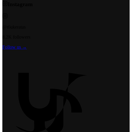
Instagram
@t6ukeratas
8.2K followers
Follow us →