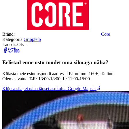
Bränd:
Core
Kategooria:
Grippteip
Laoseis:
Otsas
Eelistad enne ostu toodet oma silmaga näha?
Külasta meie esinduspoodi aadressil Pärnu mnt 160E, Tallinn.
Oleme avatud T-R: 13:00-18:00, L: 11:00-15:00.
Klõpsa siia, et näha täpset asukohta Google Mapsis.