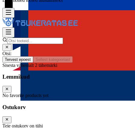
Lisa mõned tooted alustamiseks
Otsi:
Tervest epoest
Sellest kategooriast
Sisesta vähemalt 2 tähemärki
Lemmikud
No favorite products yet
Ostukorv
Teie ostukorv on tühi