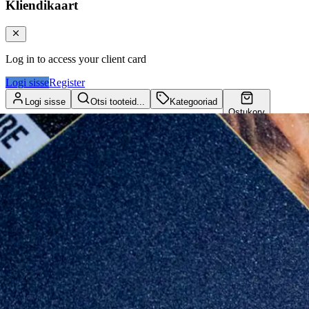
Kliendikaart
Log in to access your client card
Logi sisse
Register
Logi sisse
Otsi tooteid...
Kategooriad
Ostukorv
Kliendikaart