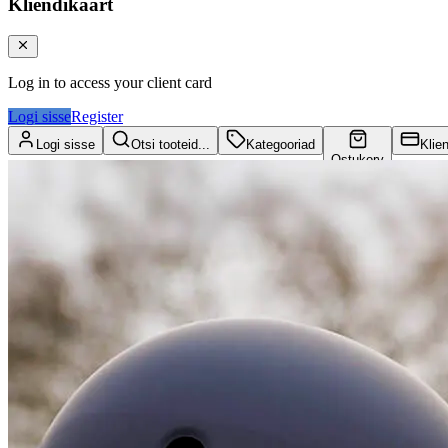
Kliendikaart
Log in to access your client card
Logi sisse
Register
Logi sisse
Otsi tooteid...
Kategooriad
Klie
Ostukorv