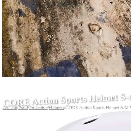
CORE Action Sports Helmet S
Avaleht
/
Pood
/
Protection
/
Helmets
/
CORE Action Sports Helmet S-M 