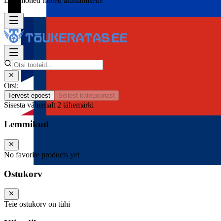
Lisa mõned tooted alustamiseks
Otsi:
Tervest epoest
Sellest kategooriast
Sisesta vähemalt 2 tähemärki
Lemmikud
No favorite products yet
Ostukorv
Teie ostukorv on tühi