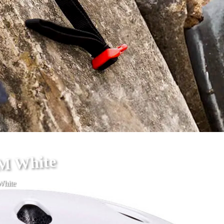
-M White
White