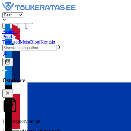
Avaleht
Pood
Teenused
Meist
Blogi
Kontakt
Ostukorv
Teie ostukorv on tühi