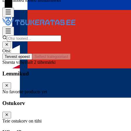
Lisa mõned tooted alustamiseks
Otsi:
Tervest epoest
Sellest kategooriast
Sisesta vähemalt 2 tähemärki
Lemmikud
No favorite products yet
Ostukorv
Teie ostukorv on tühi