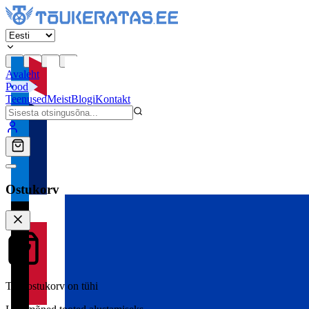
Avaleht
Pood
Teenused
Meist
Blogi
Kontakt
Ostukorv
Teie ostukorv on tühi