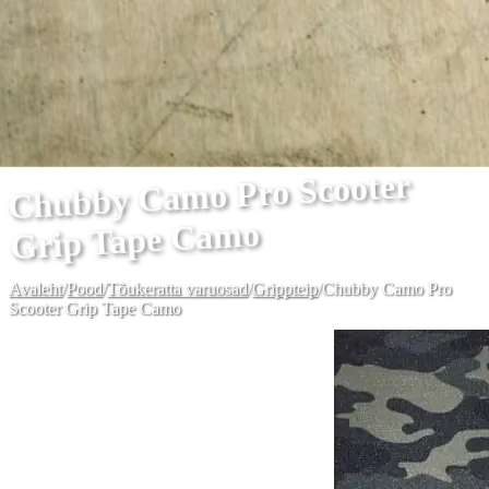
Chubby Camo Pro Scooter
Grip Tape Camo
Avaleht
/
Pood
/
Tõukeratta varuosad
/
Grippteip
/
Chubby Camo Pro
Scooter Grip Tape Camo