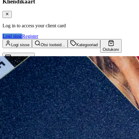
Kliendikaart
Log in to access your client card
Logi sisse
Register
Logi sisse
Otsi tooteid...
Kategooriad
Ostukorv
Kliendikaart