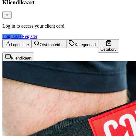
Kliendikaart
Log in to access your client card
Logi sisse
Register
Logi sisse
Otsi tooteid...
Kategooriad
Ostukorv
Kliendikaart