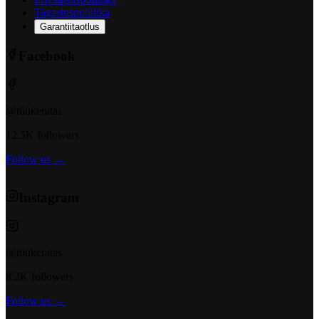
Tagastuspoliitika
Garantiitaotlus
Facebook
@t6ukeratas
12.5K followers
Follow us →
Instagram
@t6ukeratas
8.2K followers
Follow us →