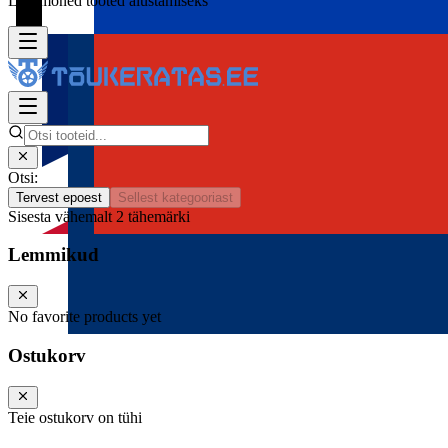
Lisa mõned tooted alustamiseks
Otsi:
Tervest epoest
Sellest kategooriast
Sisesta vähemalt 2 tähemärki
Lemmikud
No favorite products yet
Ostukorv
Teie ostukorv on tühi