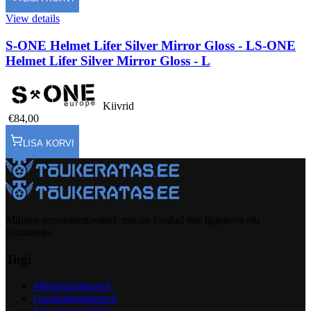
View details
S-ONE Helmet Lifer Silver Mirror Gloss - L
S-ONE
Helmet Lifer Silver Mirror Gloss - L
Kiivrid
€84,00
LISA KORVI
Müüme preemiumtooteid, mis on loodud teie igapäeva elu
tõstmiseks.
Tugi
Müügitingimused
Garantiitingimused
Privaatsuspoliitika