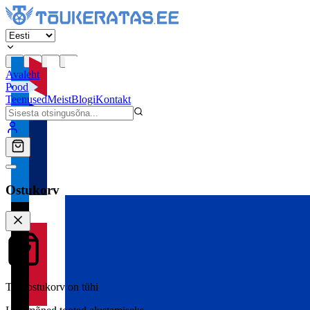
Avaleht
Pood
Teenused
Meist
Blogi
Kontakt
Ostukorv
Teie ostukorv on tühi