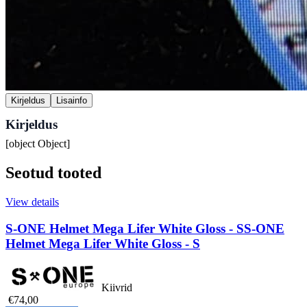
Kirjeldus
Lisainfo
Kirjeldus
[object Object]
Seotud tooted
View details
S-ONE Helmet Mega Lifer White Gloss - S
S-ONE
Helmet Mega Lifer White Gloss - S
Kiivrid
€74,00