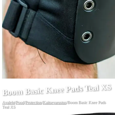
Boom Basic Knee Pads Teal XS
Avaleht
/
Pood
/
Protection
/
Kaitsevarustus
/
Boom Basic Knee Pads
Teal XS