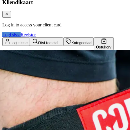
Kliendikaart
Log in to access your client card
Logi sisse
Register
Logi sisse
Otsi tooteid...
Kategooriad
Ostukorv
Kliendikaart