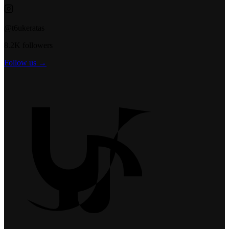
@t6ukeratas
8.2K followers
Follow us →