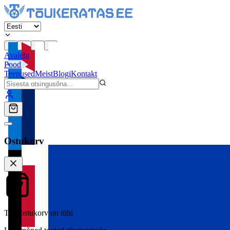
Avaleht
Pood
Teenused
Meist
Blogi
Kontakt
Ostukorv
Teie ostukorv on tühi