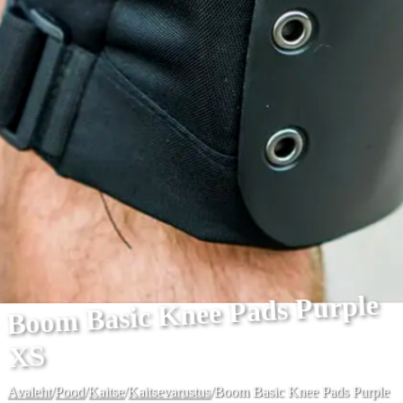
Boom Basic Knee Pads Purple
XS
Avaleht
/
Pood
/
Kaitse
/
Kaitsevarustus
/
Boom Basic Knee Pads Purple