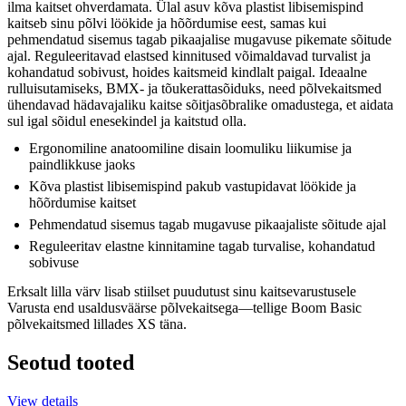
ilma kaitset ohverdamata. Ülal asuv kõva plastist libisemispind
kaitseb sinu põlvi löökide ja hõõrdumise eest, samas kui
pehmendatud sisemus tagab pikaajalise mugavuse pikemate sõitude
ajal. Reguleeritavad elastsed kinnitused võimaldavad turvalist ja
kohandatud sobivust, hoides kaitsmeid kindlalt paigal. Ideaalne
rulluisutamiseks, BMX- ja tõukerattasõiduks, need põlvekaitsmed
ühendavad hädavajaliku kaitse sõitjasõbralike omadustega, et aidata
sul igal sõidul enesekindel ja kaitstud olla.
Ergonomiline anatoomiline disain loomuliku liikumise ja
paindlikkuse jaoks
Kõva plastist libisemispind pakub vastupidavat löökide ja
hõõrdumise kaitset
Pehmendatud sisemus tagab mugavuse pikaajaliste sõitude ajal
Reguleeritav elastne kinnitamine tagab turvalise, kohandatud
sobivuse
Erksalt lilla värv lisab stiilset puudutust sinu kaitsevarustusele
Varusta end usaldusväärse põlvekaitsega—tellige Boom Basic
põlvekaitsmed lillades XS täna.
Seotud tooted
View details