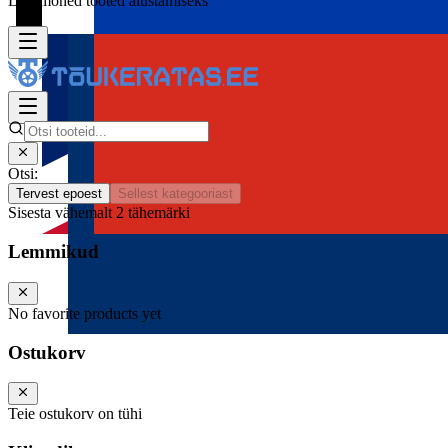
Lisa mõned tooted alustamiseks
Otsi:
Tervest epoest
Sellest kategooriast
Sisesta vähemalt 2 tähemärki
Lemmikud
No favorite products yet
Ostukorv
Teie ostukorv on tühi