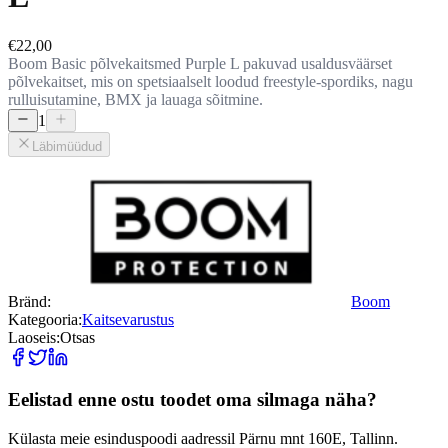
€22,00
Boom Basic põlvekaitsmed Purple L pakuvad usaldusväärset
põlvekaitset, mis on spetsiaalselt loodud freestyle-spordiks, nagu
rulluisutamine, BMX ja lauaga sõitmine.
1
Läbimüüdud
Bränd
:
Boom
Kategooria
:
Kaitsevarustus
Laoseis
:
Otsas
Eelistad enne ostu toodet oma silmaga näha?
Külasta meie esinduspoodi aadressil Pärnu mnt 160E, Tallinn.