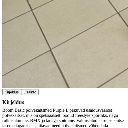
Kirjeldus
Lisainfo
Kirjeldus
Boom Basic põlvekaitsmed Purple L pakuvad usaldusväärset
põlvekaitset, mis on spetsiaalselt loodud freestyle-spordiks, nagu
rulluisutamine, BMX ja lauaga sõitmine. Valmistatud äärmise kaitse
taseme tagamiseks, aitavad need põlvekaitsmed vähendada