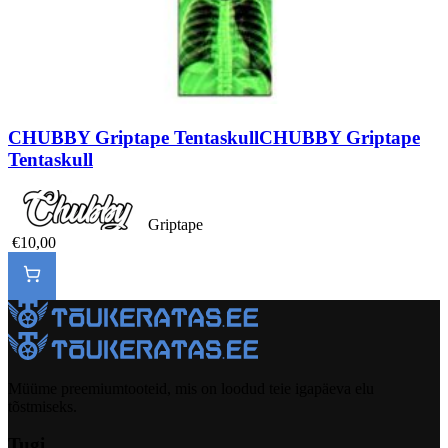
CHUBBY Griptape Tentaskull
CHUBBY Griptape
Tentaskull
Griptape
€10,00
Müüme preemiumtooteid, mis on loodud teie igapäeva elu
tõstmiseks.
Tugi