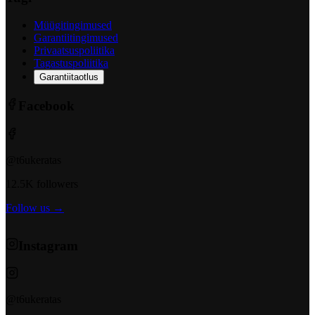
Müügitingimused
Garantiitingimused
Privaatsuspoliitika
Tagastuspoliitika
Garantiitaotlus
Facebook
@t6ukeratas
12.5K followers
Follow us →
Instagram
@t6ukeratas