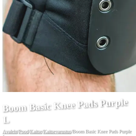
Boom Basic Knee Pads Purple
L
Avaleht
/
Pood
/
Kaitse
/
Kaitsevarustus
/
Boom Basic Knee Pads Purple