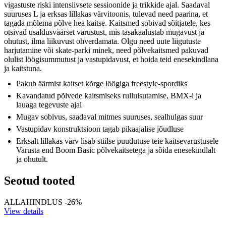
vigastuste riski intensiivsete sessioonide ja trikkide ajal. Saadaval
suuruses L ja erksas lillakas värvitoonis, tulevad need paarina, et
tagada mõlema põlve hea kaitse. Kaitsmed sobivad sõitjatele, kes
otsivad usaldusväärset varustust, mis tasakaalustab mugavust ja
ohutust, ilma liikuvust ohverdamata. Olgu need uute liigutuste
harjutamine või skate-parki minek, need põlvekaitsmed pakuvad
olulist löögisummutust ja vastupidavust, et hoida teid enesekindlana
ja kaitstuna.
Pakub äärmist kaitset kõrge löögiga freestyle-spordiks
Kavandatud põlvede kaitsmiseks rulluisutamise, BMX-i ja
lauaga tegevuste ajal
Mugav sobivus, saadaval mitmes suuruses, sealhulgas suur
Vastupidav konstruktsioon tagab pikaajalise jõudluse
Erksalt lillakas värv lisab stiilse puudutuse teie kaitsevarustusele
Varusta end Boom Basic põlvekaitsetega ja sõida enesekindlalt
ja ohutult.
Seotud tooted
ALLAHINDLUS -26%
View details