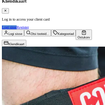
Kliendikaart
Log in to access your client card
Logi sisse
Register
Logi sisse
Otsi tooteid...
Kategooriad
Ostukorv
Kliendikaart