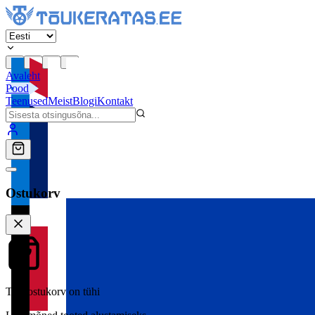
Avaleht
Pood
Teenused
Meist
Blogi
Kontakt
Ostukorv
Teie ostukorv on tühi