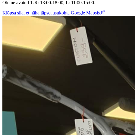
Oleme avatud T-R: 13:00-18:00, L: 11:00-15:00.
Klõpsa siia, et näha täpset asukohta Google Mapsis.