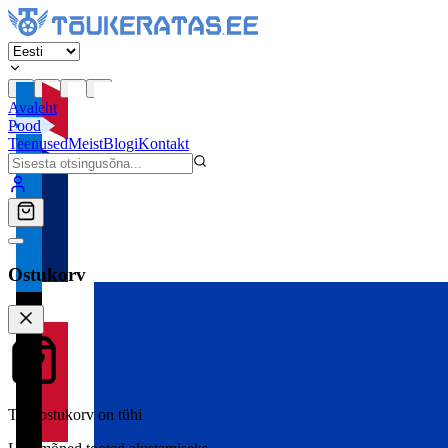
Avaleht
Pood
Teenused
Meist
Blogi
Kontakt
Ostukorv
Teie ostukorv on tühi