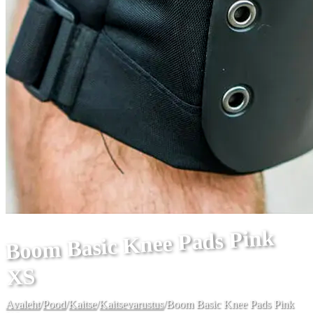
Boom Basic Knee Pads Pink
XS
Avaleht
/
Pood
/
Kaitse
/
Kaitsevarustus
/
Boom Basic Knee Pads Pink