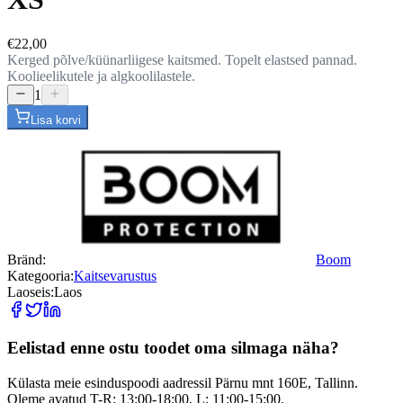
€22,00
Kerged põlve/küünarliigese kaitsmed. Topelt elastsed pannad.
Koolieelikutele ja algkoolilastele.
1
Lisa korvi
Bränd:
Boom
Kategooria:
Kaitsevarustus
Laoseis:
Laos
Eelistad enne ostu toodet oma silmaga näha?
Külasta meie esinduspoodi aadressil Pärnu mnt 160E, Tallinn.
Oleme avatud T-R: 13:00-18:00, L: 11:00-15:00.