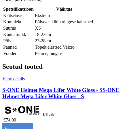
Spetsifikatsioon
Väärtus
Kaitsetase
Ekstrem
Komplekt
Põlve- + küünarliigese kaitsmed
Suurus
XS
Küünarnukk
18-23cm
Põlv
23-28cm
Pannad
Topelt elastsed Velcro
Vooder
Pehme, mugav
Seotud tooted
View details
S-ONE Helmet Mega Lifer White Gloss - S
S-ONE
Helmet Mega Lifer White Gloss - S
Kiivrid
€74,00