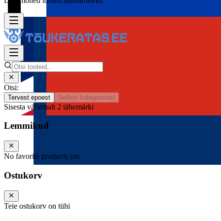
Lisa mõned tooted alustamiseks
Otsi:
Tervest epoest
Sellest kategooriast
Sisesta vähemalt 2 tähemärki
Lemmikud
No favorite products yet
Ostukorv
Teie ostukorv on tühi