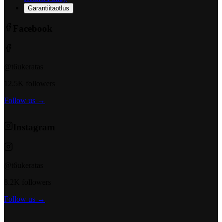
Garantiitaotlus
Facebook
@t6ukeratas
12.5K followers
Follow us →
Instagram
@t6ukeratas
8.2K followers
Follow us →