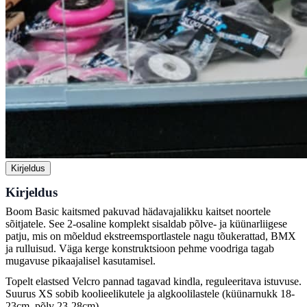
Kirjeldus
Kirjeldus
Boom Basic kaitsmed pakuvad hädavajalikku kaitset noortele
sõitjatele. See 2-osaline komplekt sisaldab põlve- ja küünarliigese
patju, mis on mõeldud ekstreemsportlastele nagu tõukerattad, BMX
ja rulluisud. Väga kerge konstruktsioon pehme voodriga tagab
mugavuse pikaajalisel kasutamisel.
Topelt elastsed Velcro pannad tagavad kindla, reguleeritava istuvuse.
Suurus XS sobib koolieelikutele ja algkoolilastele (küünarnukk 18-
23cm, põlv 23-28cm).