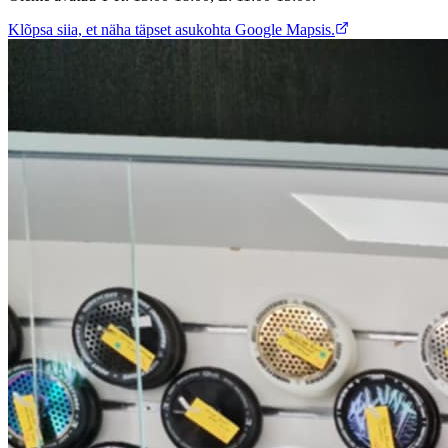
Klõpsa siia, et näha täpset asukohta Google Mapsis.