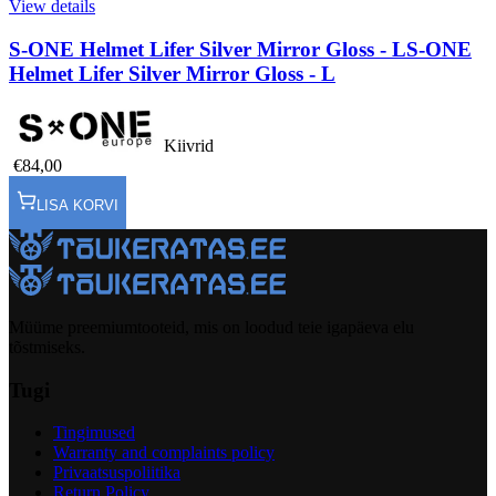
View details
S-ONE Helmet Lifer Silver Mirror Gloss - L
S-ONE
Helmet Lifer Silver Mirror Gloss - L
Kiivrid
€84,00
LISA KORVI
Müüme preemiumtooteid, mis on loodud teie igapäeva elu
tõstmiseks.
Tugi
Tingimused
Warranty and complaints policy
Privaatsuspoliitika
Return Policy