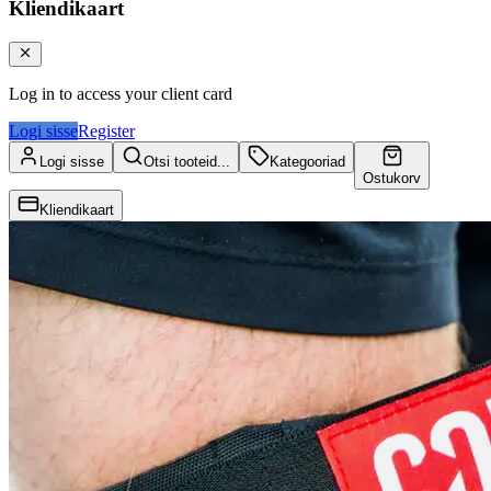
Kliendikaart
Log in to access your client card
Logi sisse
Register
Logi sisse
Otsi tooteid...
Kategooriad
Ostukorv
Kliendikaart