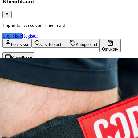
Kliendikaart
Log in to access your client card
Logi sisse
Register
Logi sisse
Otsi tooteid...
Kategooriad
Ostukorv
Kliendikaart