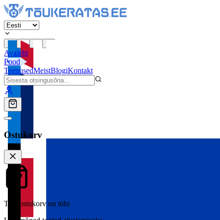
Avaleht
Pood
Teenused
Meist
Blogi
Kontakt
Ostukorv
Teie ostukorv on tühi