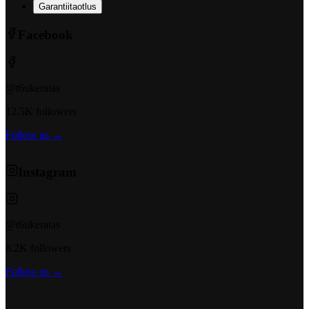
Garantiitaotlus
Facebook
@t6ukeratas
12.5K followers
Follow us →
Instagram
@t6ukeratas
8.2K followers
Follow us →