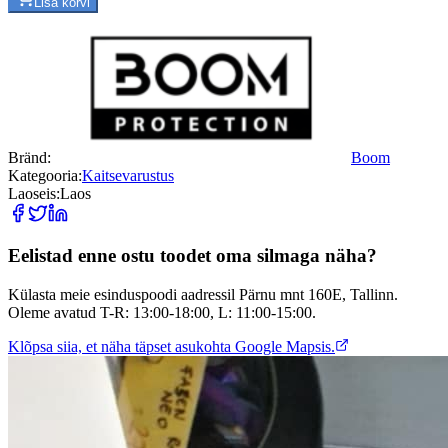
Lisa korvi
Bränd
:
Boom
Kategooria
:
Kaitsevarustus
Laoseis
:
Laos
Eelistad enne ostu toodet oma silmaga näha?
Külasta meie esinduspoodi aadressil Pärnu mnt 160E, Tallinn.
Oleme avatud T-R: 13:00-18:00, L: 11:00-15:00.
Klõpsa siia, et näha täpset asukohta Google Mapsis.