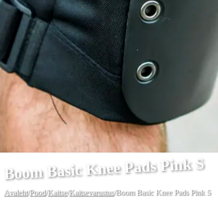
Boom Basic Knee Pads Pink S
Avaleht
/
Pood
/
Kaitse
/
Kaitsevarustus
/
Boom Basic Knee Pads Pink S