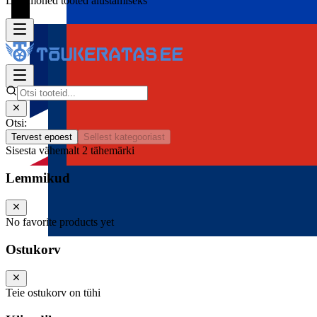
Lisa mõned tooted alustamiseks
Otsi:
Tervest epoest
Sellest kategooriast
Sisesta vähemalt 2 tähemärki
Lemmikud
No favorite products yet
Ostukorv
Teie ostukorv on tühi