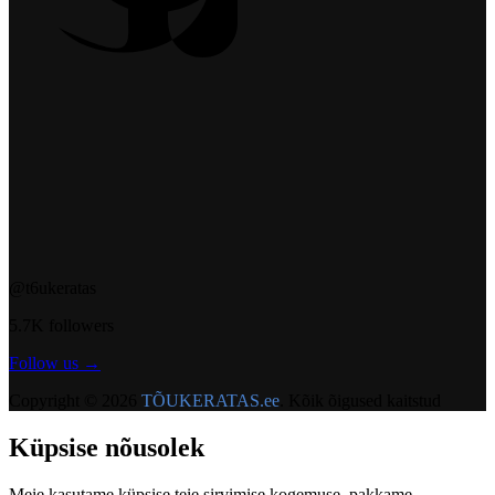
@t6ukeratas
5.7K followers
Follow us →
Copyright © 2026
TÕUKERATAS.ee
. Kõik õigused kaitstud
Küpsise nõusolek
Meie kasutame küpsise teie sirvimise kogemuse, pakkame