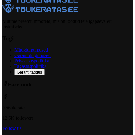
Müüme preemiumtooteid, mis on loodud teie igapäeva elu
tõstmiseks.
Tugi
Müügitingimused
Garantiitingimused
Privaatsuspoliitika
Tagastuspoliitika
Garantiitaotlus
Facebook
@t6ukeratas
12.5K followers
Follow us →