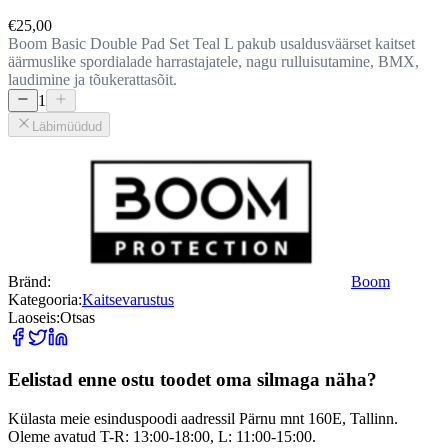
€25,00
Boom Basic Double Pad Set Teal L pakub usaldusväärset kaitset
äärmuslike spordialade harrastajatele, nagu rulluisutamine, BMX,
laudimine ja tõukerattasõit.
1
Läbimüüdud
Bränd:
Boom
Kategooria:
Kaitsevarustus
Laoseis:
Otsas
Eelistad enne ostu toodet oma silmaga näha?
Külasta meie esinduspoodi aadressil Pärnu mnt 160E, Tallinn.
Oleme avatud T-R: 13:00-18:00, L: 11:00-15:00.