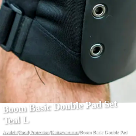
Boom Basic Double Pad Set
Teal L
Avaleht
/
Pood
/
Protection
/
Kaitsevarustus
/
Boom Basic Double Pad