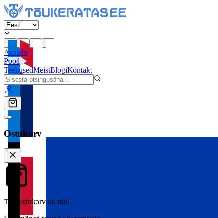
Avaleht
Pood
Teenused
Meist
Blogi
Kontakt
Ostukorv
Teie ostukorv on tühi