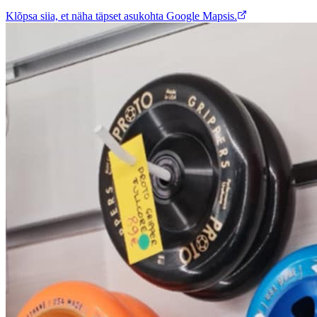
Klõpsa siia, et näha täpset asukohta Google Mapsis.