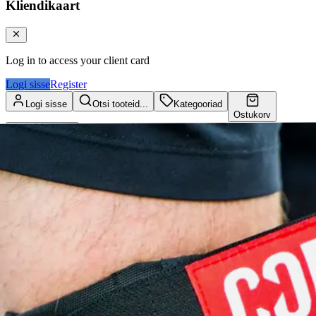
Kliendikaart
Log in to access your client card
Logi sisse
Register
Logi sisse
Otsi tooteid...
Kategooriad
Ostukorv
Kliendikaart