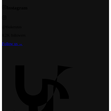
Instagram
@t6ukeratas
8.2K followers
Follow us →