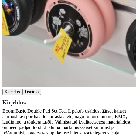
Kirjeldus
Lisainfo
Kirjeldus
Boom Basic Double Pad Set Teal L pakub usaldusväärset kaitset
äärmuslike spordialade harrastajatele, nagu rulluisutamine, BMX,
laudimine ja tõukerattasõit. Valmistatud kvaliteetsetest materjalidest,
on need padjad loodud taluma märkimisväärset kulumist ja
hõõrdumist, tagades vastupidavuse intensiivsete tegevuste ajal.