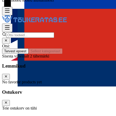
Lisa mõned tooted alustamiseks
Otsi:
Tervest epoest
Sellest kategooriast
Sisesta vähemalt 2 tähemärki
Lemmikud
No favorite products yet
Ostukorv
Teie ostukorv on tühi