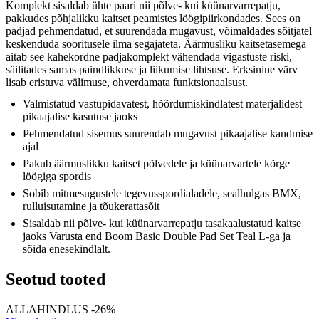
Komplekt sisaldab ühte paari nii põlve- kui küünarvarrepatju,
pakkudes põhjalikku kaitset peamistes löögipiirkondades. Sees on
padjad pehmendatud, et suurendada mugavust, võimaldades sõitjatel
keskenduda sooritusele ilma segajateta. Äärmusliku kaitsetasemega
aitab see kahekordne padjakomplekt vähendada vigastuste riski,
säilitades samas paindlikkuse ja liikumise lihtsuse. Erksinine värv
lisab eristuva välimuse, ohverdamata funktsionaalsust.
Valmistatud vastupidavatest, hõõrdumiskindlatest materjalidest
pikaajalise kasutuse jaoks
Pehmendatud sisemus suurendab mugavust pikaajalise kandmise
ajal
Pakub äärmuslikku kaitset põlvedele ja küünarvartele kõrge
löögiga spordis
Sobib mitmesugustele tegevusspordialadele, sealhulgas BMX,
rulluisutamine ja tõukerattasõit
Sisaldab nii põlve- kui küünarvarrepatju tasakaalustatud kaitse
jaoks Varusta end Boom Basic Double Pad Set Teal L-ga ja
sõida enesekindlalt.
Seotud tooted
ALLAHINDLUS -26%