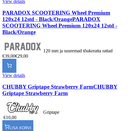
View details
PARADOX SCOOTERING Wheel Premium
120x24 12std - Black/Orange
PARADOX
SCOOTERING Wheel Premium 120x24 12std -
Black/Orange
120 mm ja suuremad tõukeratta rattad
€39,00
€29,00
View details
CHUBBY Griptape Strawberry Farm
CHUBBY
Griptape Strawberry Farm
Griptape
€10,00
LISA KORVI