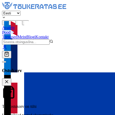
Avaleht
Pood
Teenused
Meist
Blogi
Kontakt
Ostukorv
Teie ostukorv on tühi