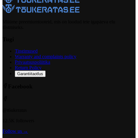
Müüme preemiumtooteid, mis on loodud teie igapäeva elu
tõstmiseks.
Tugi
Tingimused
Warranty and complaints policy
Privaatsuspoliitika
Return Policy
Garantiitaotlus
Facebook
@t6ukeratas
12.5K followers
Follow us →