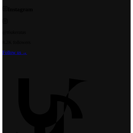
Instagram
@t6ukeratas
8.2K followers
Follow us →