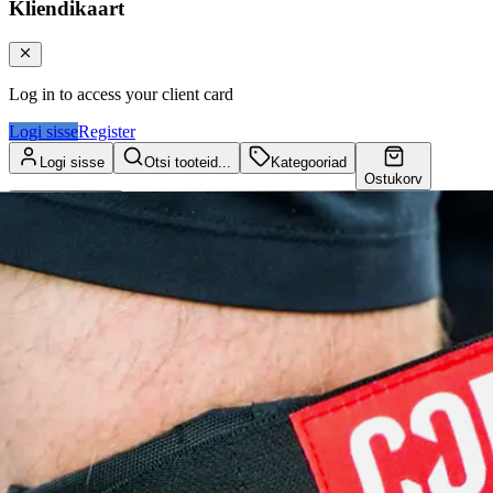
Kliendikaart
Log in to access your client card
Logi sisse
Register
Logi sisse
Otsi tooteid...
Kategooriad
Ostukorv
Kliendikaart