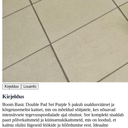
Kirjeldus
Lisainfo
Kirjeldus
Boom Basic Double Pad Set Purple S pakub usaldusväärset ja
kõrgetasemelist kaitset, mis on mõeldud sõitjatele, kes nõuavad
intensiivsete tegevusspordialade ajal ohutust. See komplekt sisaldab
paari põlvekaitsmeid ja küünarnukikaitsmeid, mis on loodud, et
kaitsta olulisi liigeseid löökide ja hõõrdumise eest. Ideaalne