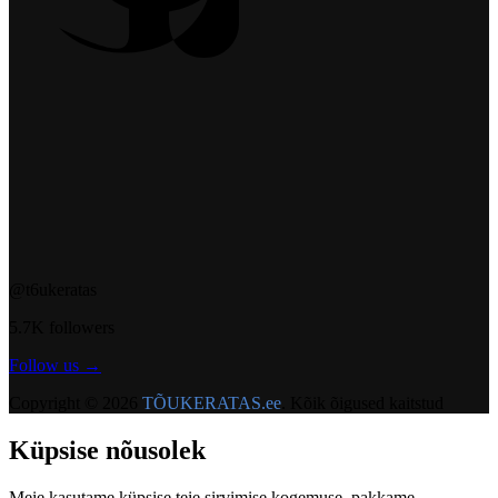
@t6ukeratas
5.7K followers
Follow us →
Copyright © 2026
TÕUKERATAS.ee
. Kõik õigused kaitstud
Küpsise nõusolek
Meie kasutame küpsise teie sirvimise kogemuse, pakkame