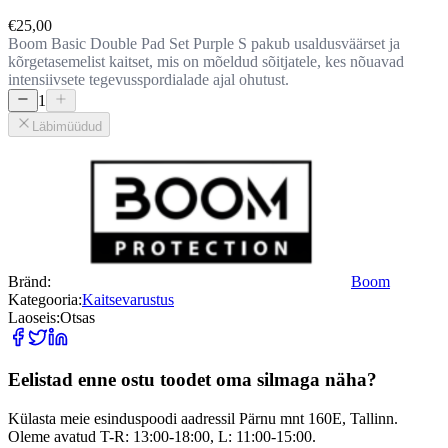
€25,00
Boom Basic Double Pad Set Purple S pakub usaldusväärset ja
kõrgetasemelist kaitset, mis on mõeldud sõitjatele, kes nõuavad
intensiivsete tegevusspordialade ajal ohutust.
1
Läbimüüdud
Bränd:
Boom
Kategooria:
Kaitsevarustus
Laoseis:
Otsas
Eelistad enne ostu toodet oma silmaga näha?
Külasta meie esinduspoodi aadressil Pärnu mnt 160E, Tallinn.
Oleme avatud T-R: 13:00-18:00, L: 11:00-15:00.