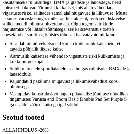
kasutamiseks rulluisudega, BMX jalgrataste ja laudadega, need
kaitsmed pakuvad äärmuslikku kaitset, mis aitab vähendada
vigastuste riske, säilitades samal ajal mugavuse ja liikuvuse. Musta
ja sinise värviskeemiga, millel on lilla aktsent, lisab see diskreetse
stiilielemendi, ohutust ohverdamata. Olgu tegemist trikkide
harjutamise või lihtsalt sõitmisega, see kaitsevarustus toetab
enesekindlat sooritust, kaitstes tõhusalt haavatavaid piirkondi.
Sisaldab nii põlvekaitsmeid kui ka küünarnukikaitsmeid, et
tagada põhjalik liigese kaitse
Äärmuslik kaitsetase vähendab vigastuste riski kukkumiste ja
kokkupõrgete ajal
Sobib mitmetele spordialadele, sealhulgas rulluisule, BMX-ile ja
lauasõidule
Kujundatud pakkuma mugavust ja liikumisvabadust koos
ohutusega
Vastupidav konstruktsioon tagab pikaajalise jõudluse nõudlikes
tingimustes Varusta end Boom Basic Double Pad Set Purple S-
ga usaldusväärse kaitsega igal sõidul.
Seotud tooted
ALLAHINDLUS -26%