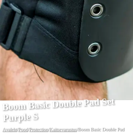
Boom Basic Double Pad Set
Purple S
Avaleht
/
Pood
/
Protection
/
Kaitsevarustus
/
Boom Basic Double Pad