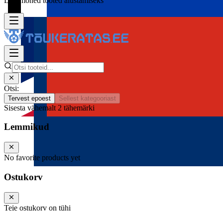
Lisa mõned tooted alustamiseks
Otsi:
Tervest epoest
Sellest kategooriast
Sisesta vähemalt 2 tähemärki
Lemmikud
No favorite products yet
Ostukorv
Teie ostukorv on tühi