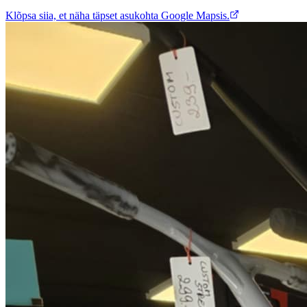
Klõpsa siia, et näha täpset asukohta Google Mapsis.