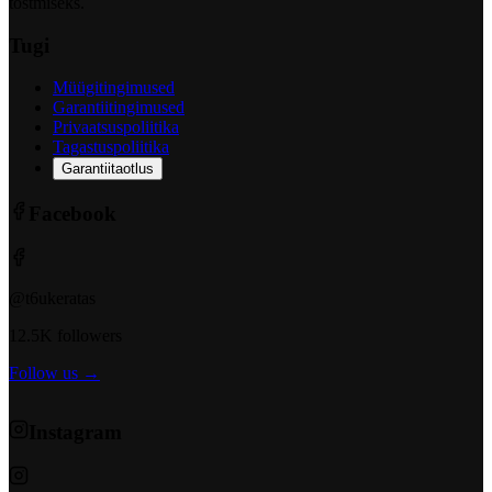
tõstmiseks.
Tugi
Müügitingimused
Garantiitingimused
Privaatsuspoliitika
Tagastuspoliitika
Garantiitaotlus
Facebook
@t6ukeratas
12.5K followers
Follow us →
Instagram