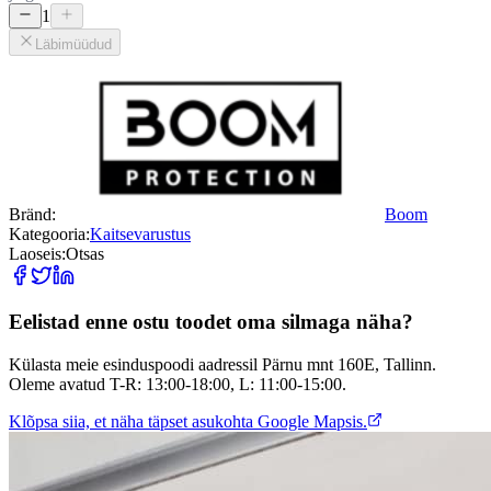
1
Läbimüüdud
Bränd:
Boom
Kategooria:
Kaitsevarustus
Laoseis:
Otsas
Eelistad enne ostu toodet oma silmaga näha?
Külasta meie esinduspoodi aadressil Pärnu mnt 160E, Tallinn.
Oleme avatud T-R: 13:00-18:00, L: 11:00-15:00.
Klõpsa siia, et näha täpset asukohta Google Mapsis.