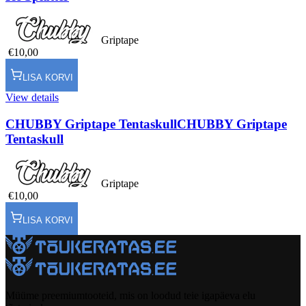
Griptape
€10,00
LISA KORVI
View details
CHUBBY Griptape Tentaskull
CHUBBY Griptape
Tentaskull
Griptape
€10,00
LISA KORVI
Müüme preemiumtooteid, mis on loodud teie igapäeva elu