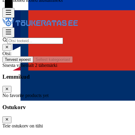
Lisa mõned tooted alustamiseks
Otsi:
Tervest epoest
Sellest kategooriast
Sisesta vähemalt 2 tähemärki
Lemmikud
No favorite products yet
Ostukorv
Teie ostukorv on tühi