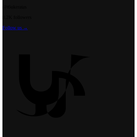
@t6ukeratas
8.2K followers
Follow us →