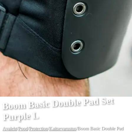
Boom Basic Double Pad Set
Purple L
Avaleht
/
Pood
/
Protection
/
Kaitsevarustus
/
Boom Basic Double Pad