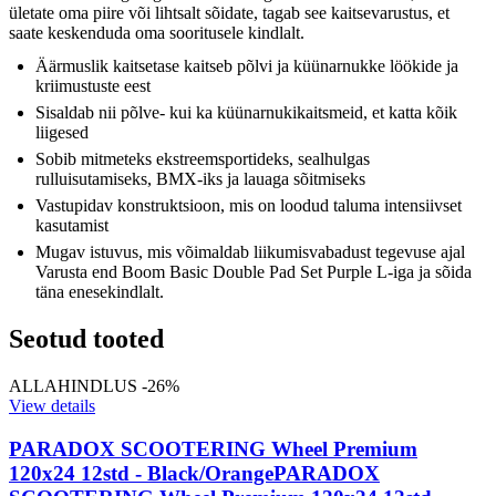
ületate oma piire või lihtsalt sõidate, tagab see kaitsevarustus, et
saate keskenduda oma sooritusele kindlalt.
Äärmuslik kaitsetase kaitseb põlvi ja küünarnukke löökide ja
kriimustuste eest
Sisaldab nii põlve- kui ka küünarnukikaitsmeid, et katta kõik
liigesed
Sobib mitmeteks ekstreemsportideks, sealhulgas
rulluisutamiseks, BMX-iks ja lauaga sõitmiseks
Vastupidav konstruktsioon, mis on loodud taluma intensiivset
kasutamist
Mugav istuvus, mis võimaldab liikumisvabadust tegevuse ajal
Varusta end Boom Basic Double Pad Set Purple L-iga ja sõida
täna enesekindlalt.
Seotud tooted
ALLAHINDLUS -26%
View details
PARADOX SCOOTERING Wheel Premium
120x24 12std - Black/Orange
PARADOX