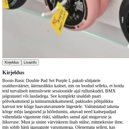
Kirjeldus
Lisainfo
Kirjeldus
Boom Basic Double Pad Set Purple L pakub sõitjatele
usaldusväärset, äärmuslikku kaitset, mis on loodud selleks, et hoida
teid turvaliselt intensiivsete sessioonide ajal rulluiskudel, BMX
jalgratastel või laudadega. See komplekt sisaldab paari
põlvekaitsmeid ja küünarnukikaitsmeid, pakkudes põhjalikku
katvust teie kõige haavatavamatele liigestele. Valmistatud taluma
kõrge mõju languseid ja hõõrdumisi, aitavad need kaitsepadjad
vähendada vigastuste riski, säilitades samal ajal mugavuse ja
liikuvuse. Must ja sinine värviskeem lisab stiilse, mitmekesise ilme,
mis sobib hästi igasuguste varustustega. Olenemata sellest, kas