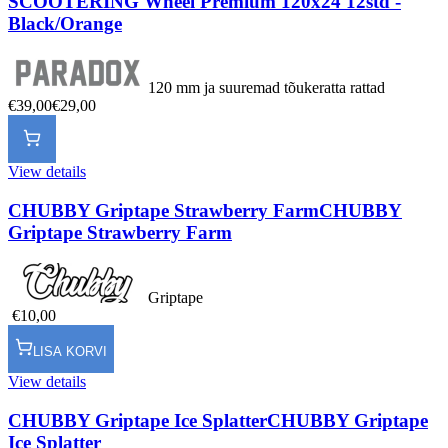
SCOOTERING Wheel Premium 120x24 12std -
Black/Orange
120 mm ja suuremad tõukeratta rattad
€39,00
€29,00
View details
CHUBBY Griptape Strawberry Farm
CHUBBY
Griptape Strawberry Farm
Griptape
€10,00
LISA KORVI
View details
CHUBBY Griptape Ice Splatter
CHUBBY Griptape
Ice Splatter