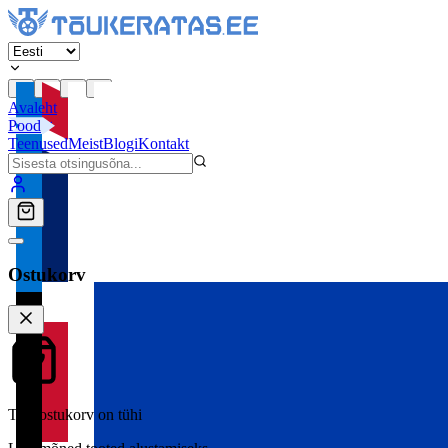
Avaleht
Pood
Teenused
Meist
Blogi
Kontakt
Ostukorv
Teie ostukorv on tühi