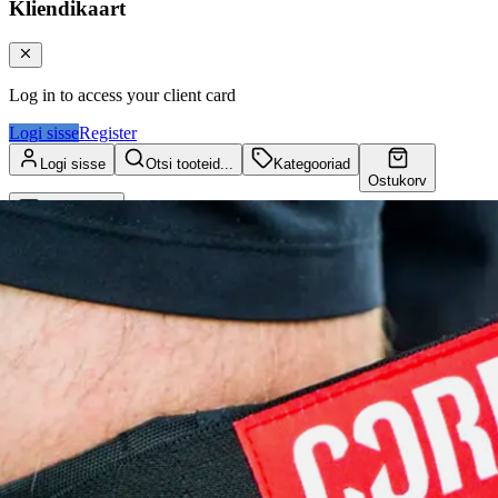
Kliendikaart
Log in to access your client card
Logi sisse
Register
Logi sisse
Otsi tooteid...
Kategooriad
Ostukorv
Kliendikaart