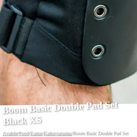
Boom Basic Double Pad Set
Black XS
Avaleht
/
Pood
/
Kaitse
/
Kaitsevarustus
/
Boom Basic Double Pad Set