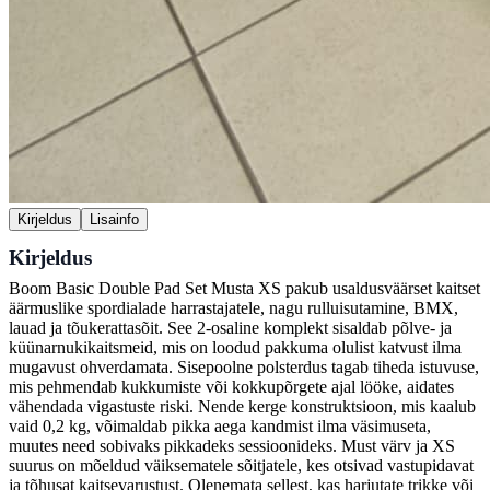
Kirjeldus
Lisainfo
Kirjeldus
Boom Basic Double Pad Set Musta XS pakub usaldusväärset kaitset
äärmuslike spordialade harrastajatele, nagu rulluisutamine, BMX,
lauad ja tõukerattasõit. See 2-osaline komplekt sisaldab põlve- ja
küünarnukikaitsmeid, mis on loodud pakkuma olulist katvust ilma
mugavust ohverdamata. Sisepoolne polsterdus tagab tiheda istuvuse,
mis pehmendab kukkumiste või kokkupõrgete ajal lööke, aidates
vähendada vigastuste riski. Nende kerge konstruktsioon, mis kaalub
vaid 0,2 kg, võimaldab pikka aega kandmist ilma väsimuseta,
muutes need sobivaks pikkadeks sessioonideks. Must värv ja XS
suurus on mõeldud väiksematele sõitjatele, kes otsivad vastupidavat
ja tõhusat kaitsevarustust. Olenemata sellest, kas harjutate trikke või