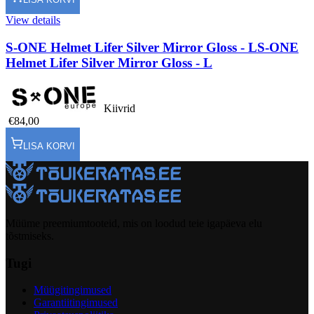
View details
S-ONE Helmet Lifer Silver Mirror Gloss - L
S-ONE
Helmet Lifer Silver Mirror Gloss - L
Kiivrid
€84,00
LISA KORVI
Müüme preemiumtooteid, mis on loodud teie igapäeva elu
tõstmiseks.
Tugi
Müügitingimused
Garantiitingimused