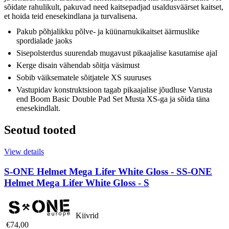
sõidate rahulikult, pakuvad need kaitsepadjad usaldusväärset kaitset,
et hoida teid enesekindlana ja turvalisena.
Pakub põhjalikku põlve- ja küünarnukikaitset äärmuslike
spordialade jaoks
Sisepolsterdus suurendab mugavust pikaajalise kasutamise ajal
Kerge disain vähendab sõitja väsimust
Sobib väiksematele sõitjatele XS suuruses
Vastupidav konstruktsioon tagab pikaajalise jõudluse Varusta
end Boom Basic Double Pad Set Musta XS-ga ja sõida täna
enesekindlalt.
Seotud tooted
View details
S-ONE Helmet Mega Lifer White Gloss - S
S-ONE
Helmet Mega Lifer White Gloss - S
Kiivrid
€74,00