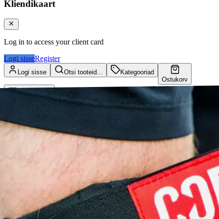
Kliendikaart
Log in to access your client card
Logi sisse
Register
Logi sisse
Otsi tooteid...
Kategooriad
Ostukorv
Kliendikaart