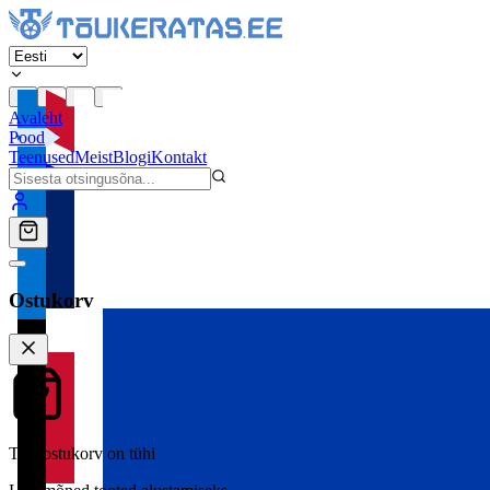
Avaleht
Pood
Teenused
Meist
Blogi
Kontakt
Ostukorv
Teie ostukorv on tühi