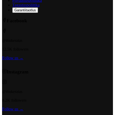
Privaatsuspoliitika
Tagastuspoliitika
Garantiitaotlus
Facebook
@t6ukeratas
12.5K followers
Follow us →
Instagram
@t6ukeratas
8.2K followers
Follow us →