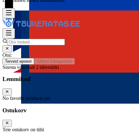
Lisa mõned tooted alustamiseks
Otsi:
Tervest epoest
Sellest kategooriast
Sisesta vähemalt 2 tähemärki
Lemmikud
No favorite products yet
Ostukorv
Teie ostukorv on tühi