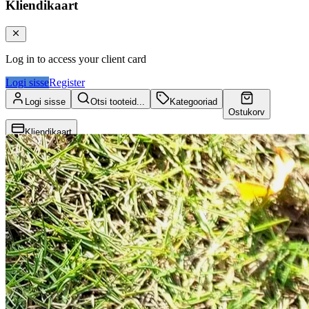
Kliendikaart
Log in to access your client card
Logi sisse
Register
Logi sisse
Otsi tooteid...
Kategooriad
Ostukorv
Kliendikaart