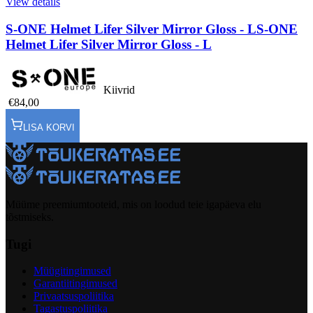
View details
S-ONE Helmet Lifer Silver Mirror Gloss - L
S-ONE
Helmet Lifer Silver Mirror Gloss - L
Kiivrid
€84,00
LISA KORVI
Müüme preemiumtooteid, mis on loodud teie igapäeva elu
tõstmiseks.
Tugi
Müügitingimused
Garantiitingimused
Privaatsuspoliitika
Tagastuspoliitika