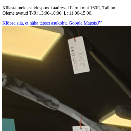
Külasta meie esinduspoodi aadressil Pärnu mnt 160E, Tallinn.
Oleme avatud T-R: 13:00-18:00, L: 11:00-15:00.
Klõpsa siia, et näha täpset asukohta Google Mapsis.