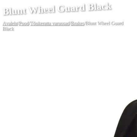
Blunt Wheel Guard Black
Avaleht
/
Pood
/
Tõukeratta varuosad
/
Brakes
/
Blunt Wheel Guard
Black