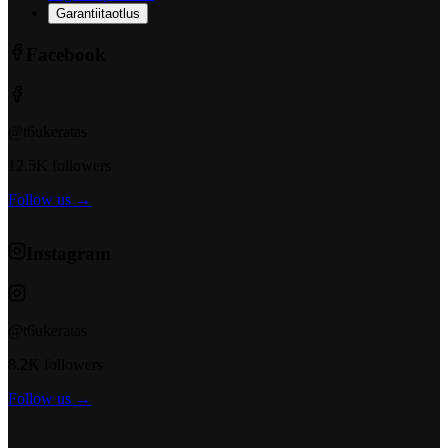
Garantiitaotlus
Facebook
@t6ukeratas
12.5K followers
Follow us →
Instagram
@t6ukeratas
8.2K followers
Follow us →