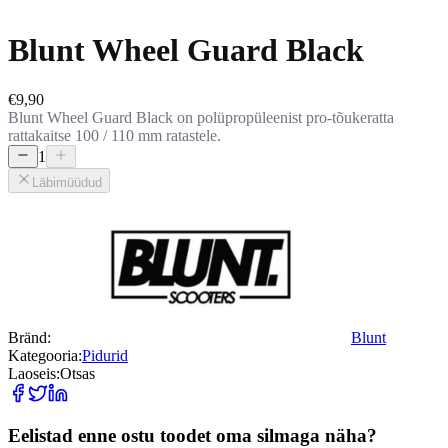
Blunt Wheel Guard Black
€9,90
Blunt Wheel Guard Black on polüpropüleenist pro-tõukeratta
rattakaitse 100 / 110 mm ratastele.
1
Läbimüüdud
Bränd:
Blunt
Kategooria:
Pidurid
Laoseis:
Otsas
Eelistad enne ostu toodet oma silmaga näha?