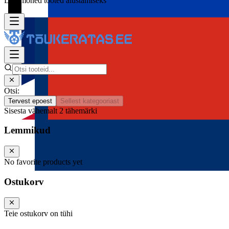
Lisa mõned tooted alustamiseks
Otsi:
Tervest epoest
Sellest kategooriast
Sisesta vähemalt 2 tähemärki
Lemmikud
No favorite products yet
Ostukorv
Teie ostukorv on tühi