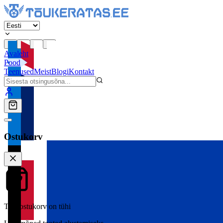
Avaleht
Pood
Teenused
Meist
Blogi
Kontakt
Ostukorv
Teie ostukorv on tühi