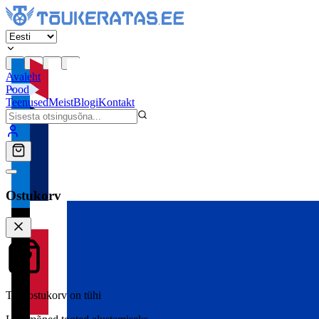
Avaleht
Pood
Teenused
Meist
Blogi
Kontakt
Ostukorv
Teie ostukorv on tühi