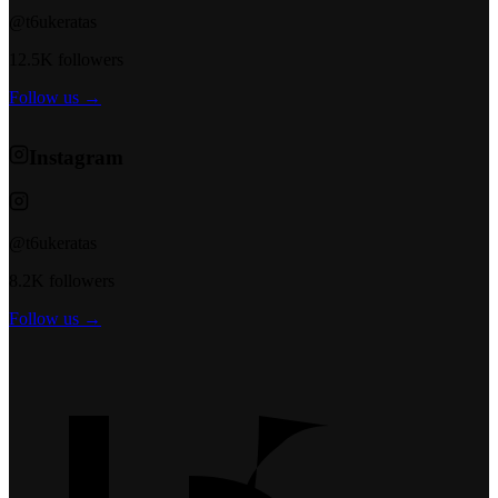
@t6ukeratas
12.5K followers
Follow us →
Instagram
@t6ukeratas
8.2K followers
Follow us →