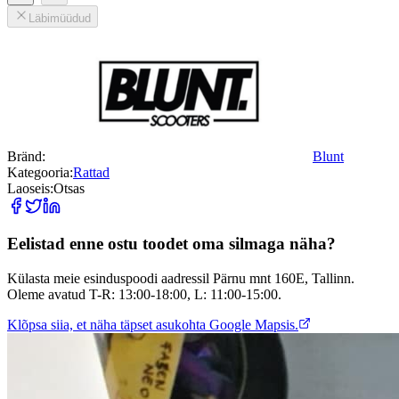
Läbimüüdud
Bränd:
Blunt
Kategooria:
Rattad
Laoseis:
Otsas
Eelistad enne ostu toodet oma silmaga näha?
Külasta meie esinduspoodi aadressil Pärnu mnt 160E, Tallinn.
Oleme avatud T-R: 13:00-18:00, L: 11:00-15:00.
Klõpsa siia, et näha täpset asukohta Google Mapsis.