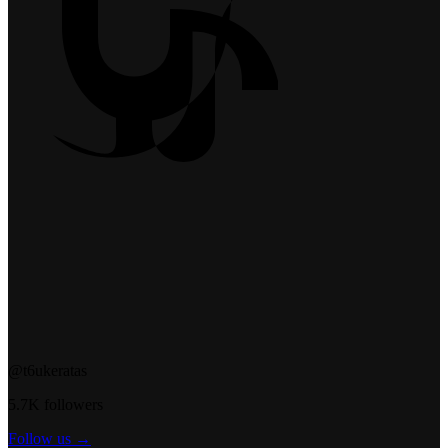
@t6ukeratas
5.7K followers
Follow us →