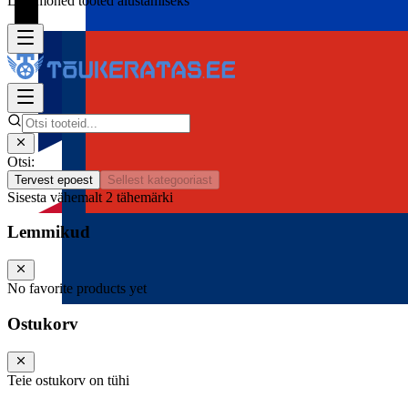
Lisa mõned tooted alustamiseks
Otsi:
Tervest epoest
Sellest kategooriast
Sisesta vähemalt 2 tähemärki
Lemmikud
No favorite products yet
Ostukorv
Teie ostukorv on tühi