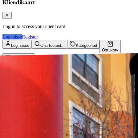
Kliendikaart
Log in to access your client card
Logi sisse
Register
Logi sisse
Otsi tooteid...
Kategooriad
Ostukorv
Kliendikaart