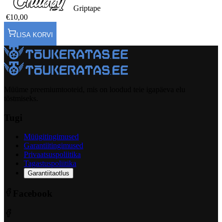
Griptape
€10,00
LISA KORVI
Müüme preemiumtooteid, mis on loodud teie igapäeva elu
tõstmiseks.
Tugi
Müügitingimused
Garantiitingimused
Privaatsuspoliitika
Tagastuspoliitika
Garantiitaotlus
Facebook