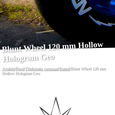
Blunt Wheel 120 mm Hollow
Hologram Geo
Avaleht
/
Pood
/
Tõukeratta varuosad
/
Rattad
/
Blunt Wheel 120 mm
Hollow Hologram Geo