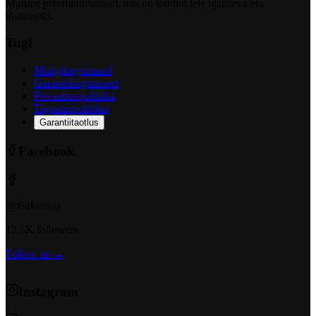
Müüme preemiumtooteid, mis on loodud teie igapäeva elu
tõstmiseks.
Tugi
Müügitingimused
Garantiitingimused
Privaatsuspoliitika
Tagastuspoliitika
Garantiitaotlus
Facebook
@t6ukeratas
12.5K followers
Follow us →
Instagram