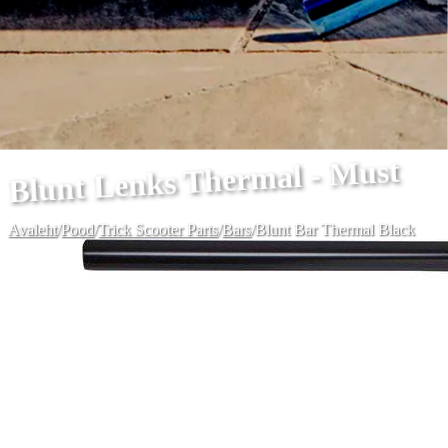
Blunt Lenks Thermal - Must
Avaleht
/
Pood
/
Trick Scooter Parts
/
Bars
/
Blunt Bar Thermal Black