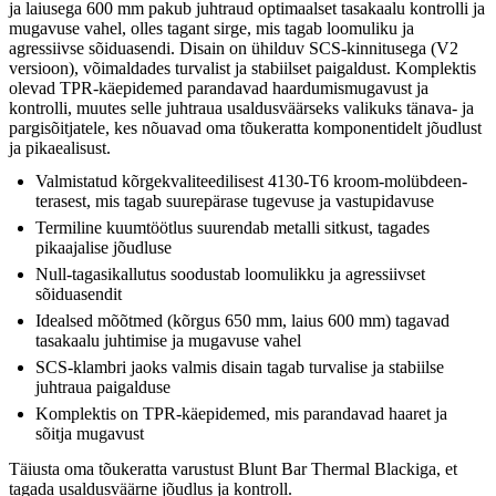
ja laiusega 600 mm pakub juhtraud optimaalset tasakaalu kontrolli ja
mugavuse vahel, olles tagant sirge, mis tagab loomuliku ja
agressiivse sõiduasendi. Disain on ühilduv SCS-kinnitusega (V2
versioon), võimaldades turvalist ja stabiilset paigaldust. Komplektis
olevad TPR-käepidemed parandavad haardumismugavust ja
kontrolli, muutes selle juhtraua usaldusväärseks valikuks tänava- ja
pargisõitjatele, kes nõuavad oma tõukeratta komponentidelt jõudlust
ja pikaealisust.
Valmistatud kõrgekvaliteedilisest 4130-T6 kroom-molübdeen-
terasest, mis tagab suurepärase tugevuse ja vastupidavuse
Termiline kuumtöötlus suurendab metalli sitkust, tagades
pikaajalise jõudluse
Null-tagasikallutus soodustab loomulikku ja agressiivset
sõiduasendit
Idealsed mõõtmed (kõrgus 650 mm, laius 600 mm) tagavad
tasakaalu juhtimise ja mugavuse vahel
SCS-klambri jaoks valmis disain tagab turvalise ja stabiilse
juhtraua paigalduse
Komplektis on TPR-käepidemed, mis parandavad haaret ja
sõitja mugavust
Täiusta oma tõukeratta varustust Blunt Bar Thermal Blackiga, et
tagada usaldusväärne jõudlus ja kontroll.