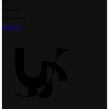
@t6ukeratas
8.2K followers
Follow us →