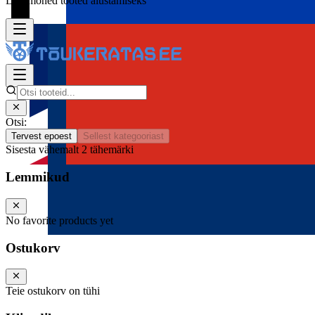
Lisa mõned tooted alustamiseks
Otsi:
Tervest epoest
Sellest kategooriast
Sisesta vähemalt 2 tähemärki
Lemmikud
No favorite products yet
Ostukorv
Teie ostukorv on tühi