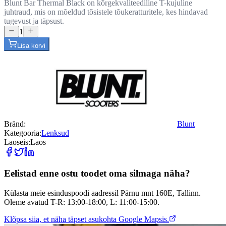
Blunt Bar Thermal Black on kõrgekvaliteediline T-kujuline
juhtraud, mis on mõeldud tõsistele tõukeratturitele, kes hindavad
tugevust ja täpsust.
1
Lisa korvi
Bränd
:
Blunt
Kategooria
:
Lenksud
Laoseis
:
Laos
Eelistad enne ostu toodet oma silmaga näha?
Külasta meie esinduspoodi aadressil Pärnu mnt 160E, Tallinn.
Oleme avatud T-R: 13:00-18:00, L: 11:00-15:00.
Klõpsa siia, et näha täpset asukohta Google Mapsis.