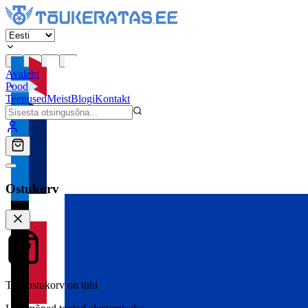
Avaleht
Pood
Teenused
Meist
Blogi
Kontakt
Ostukorv
Teie ostukorv on tühi