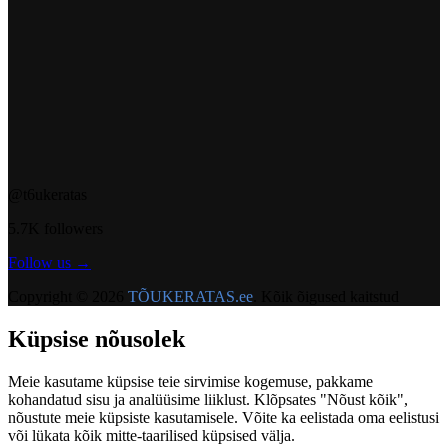
@t6ukeratas
5.7K followers
Follow us →
Copyright ©
2026
TÕUKERATAS.ee
.
Kõik õigused kaitstud
Küpsise nõusolek
Meie kasutame küpsise teie sirvimise kogemuse, pakkame
kohandatud sisu ja analüüsime liiklust. Klõpsates "Nõust kõik",
nõustute meie küpsiste kasutamisele. Võite ka eelistada oma eelistusi
või lükata kõik mitte-taarilised küpsised välja.