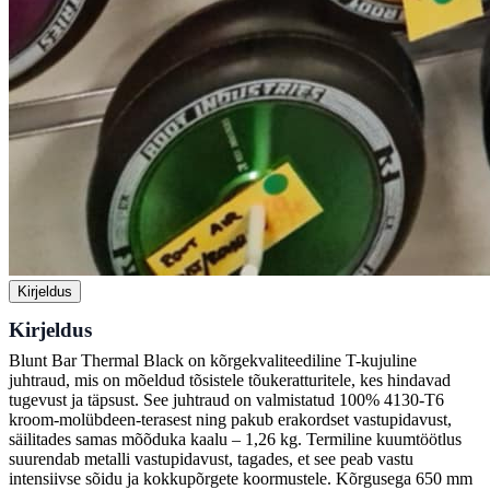
Kirjeldus
Kirjeldus
Blunt Bar Thermal Black on kõrgekvaliteediline T-kujuline
juhtraud, mis on mõeldud tõsistele tõukeratturitele, kes hindavad
tugevust ja täpsust. See juhtraud on valmistatud 100% 4130-T6
kroom-molübdeen-terasest ning pakub erakordset vastupidavust,
säilitades samas mõõduka kaalu – 1,26 kg. Termiline kuumtöötlus
suurendab metalli vastupidavust, tagades, et see peab vastu
intensiivse sõidu ja kokkupõrgete koormustele. Kõrgusega 650 mm