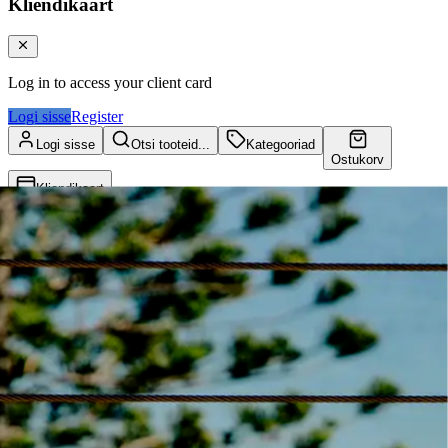
Kliendikaart
Log in to access your client card
Logi sisse
Register
Logi sisse
Otsi tooteid...
Kategooriad
Ostukorv
Kliendikaart