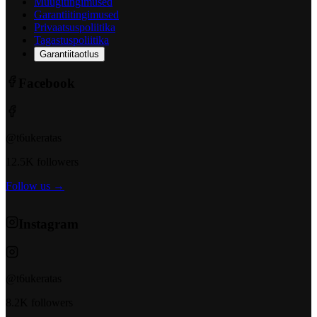
Müügitingimused
Garantiitingimused
Privaatsuspoliitika
Tagastuspoliitika
Garantiitaotlus
Facebook
@t6ukeratas
12.5K followers
Follow us →
Instagram
@t6ukeratas
8.2K followers