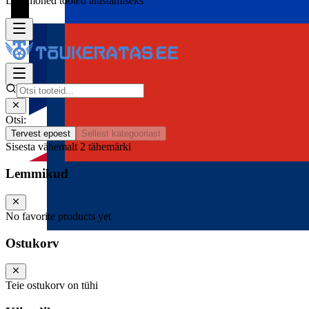
Lisa mõned tooted alustamiseks
Otsi:
Tervest epoest
Sellest kategooriast
Sisesta vähemalt 2 tähemärki
Lemmikud
No favorite products yet
Ostukorv
Teie ostukorv on tühi