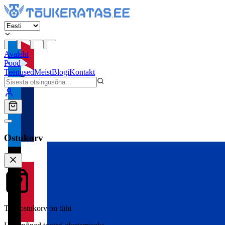
Avaleht
Pood
Teenused
Meist
Blogi
Kontakt
Ostukorv
Teie ostukorv on tühi