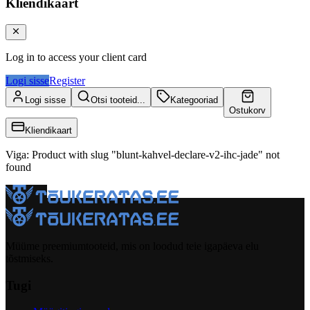
Kliendikaart
Log in to access your client card
Logi sisse
Register
Logi sisse
Otsi tooteid...
Kategooriad
Ostukorv
Kliendikaart
Viga
:
Product with slug "blunt-kahvel-declare-v2-ihc-jade" not
found
Müüme preemiumtooteid, mis on loodud teie igapäeva elu
tõstmiseks.
Tugi