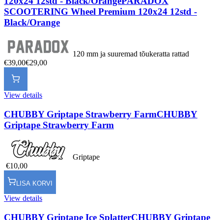
120x24 12std - Black/Orange
PARADOX
SCOOTERING Wheel Premium 120x24 12std -
Black/Orange
120 mm ja suuremad tõukeratta rattad
€39,00
€29,00
View details
CHUBBY Griptape Strawberry Farm
CHUBBY
Griptape Strawberry Farm
Griptape
€10,00
LISA KORVI
View details
CHUBBY Griptape Ice Splatter
CHUBBY Griptape