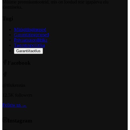
Müüme preemiumtooteid, mis on loodud teie igapäeva elu
tõstmiseks.
Tugi
Müügitingimused
Garantiitingimused
Privaatsuspoliitika
Tagastuspoliitika
Garantiitaotlus
Facebook
@t6ukeratas
12.5K followers
Follow us →
Instagram