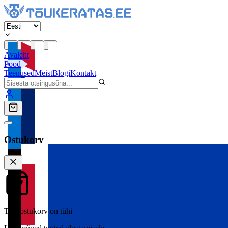
Avaleht
Pood
Teenused
Meist
Blogi
Kontakt
Ostukorv
Teie ostukorv on tühi