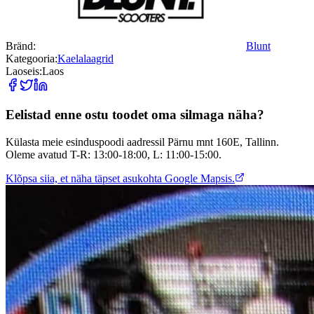
Bränd:
Blunt
Kategooria:
Kaelalaagrid
Laoseis:
Laos
Eelistad enne ostu toodet oma silmaga näha?
Külasta meie esinduspoodi aadressil Pärnu mnt 160E, Tallinn.
Oleme avatud T-R: 13:00-18:00, L: 11:00-15:00.
Klõpsa siia, et näha täpset asukohta Google Mapsis.