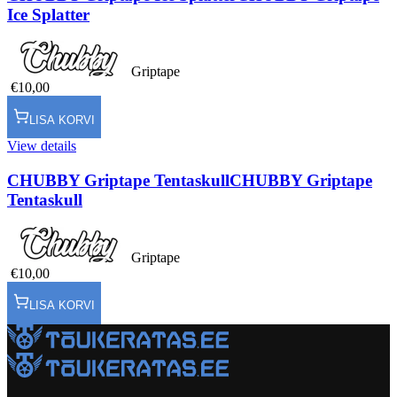
Ice Splatter
Griptape
€10,00
LISA KORVI
View details
CHUBBY Griptape Tentaskull
CHUBBY Griptape
Tentaskull
Griptape
€10,00
LISA KORVI