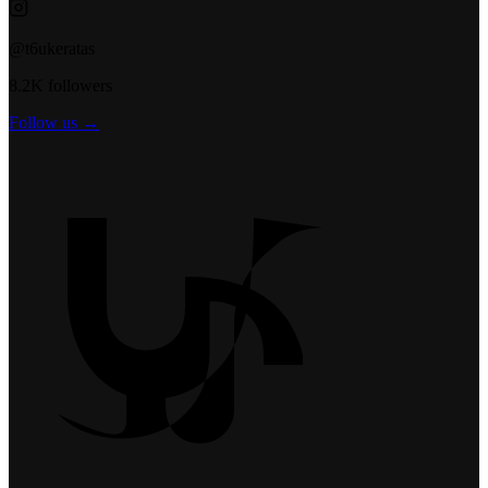
@t6ukeratas
8.2K followers
Follow us →