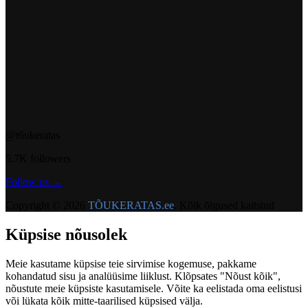
@t6ukeratas
5.7K followers
Follow us →
Copyright © 2026
TÕUKERATAS.ee
. Kõik õigused kaitstud
Küpsise nõusolek
Meie kasutame küpsise teie sirvimise kogemuse, pakkame
kohandatud sisu ja analüüsime liiklust. Klõpsates "Nõust kõik",
nõustute meie küpsiste kasutamisele. Võite ka eelistada oma eelistusi
või lükata kõik mitte-taarilised küpsised välja.