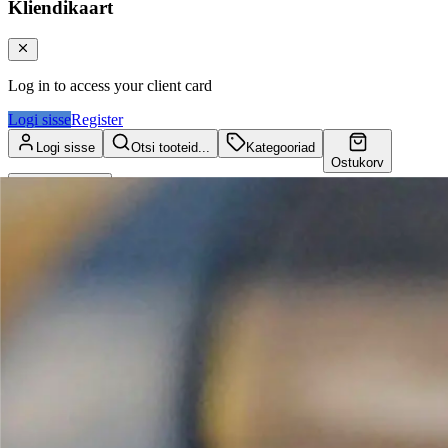
Kliendikaart
Log in to access your client card
Logi sisse
Register
Logi sisse
Otsi tooteid...
Kategooriad
Ostukorv
Kliendikaart