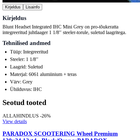
Kirjeldus
Lisainfo
Kirjeldus
Blunt Headset Integrated IHC Mini Grey on pro-tõukeratta
integreeritud juhtlaager 1 1/8ʹʹ steeler-torule, suletud laagritega.
Tehnilised andmed
Tüüp: Integreeritud
Steeler: 1 1/8ʹʹ
Laagrid: Suletud
Materjal: 6061 alumiinium + teras
Värv: Grey
Ühilduvus: IHC
Seotud tooted
ALLAHINDLUS -26%
View details
PARADOX SCOOTERING Wheel Premium