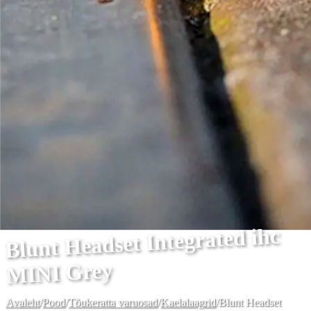
Blunt Headset Integrated ihc
MINI Grey
Avaleht
/
Pood
/
Tõukeratta varuosad
/
Kaelalaagrid
/
Blunt Headset