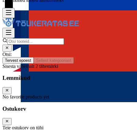
Lisa mõned tooted alustamiseks
Otsi:
Tervest epoest
Sellest kategooriast
Sisesta vähemalt 2 tähemärki
Lemmikud
No favorite products yet
Ostukorv
Teie ostukorv on tühi