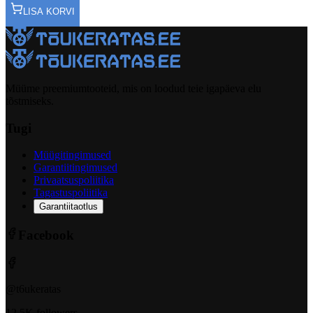
LISA KORVI
Müüme preemiumtooteid, mis on loodud teie igapäeva elu
tõstmiseks.
Tugi
Müügitingimused
Garantiitingimused
Privaatsuspoliitika
Tagastuspoliitika
Garantiitaotlus
Facebook
@t6ukeratas
12.5K followers