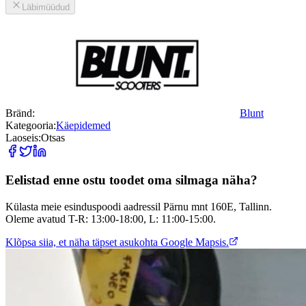
Läbimüüdud
Bränd:
Blunt
Kategooria:
Käepidemed
Laoseis:
Otsas
Eelistad enne ostu toodet oma silmaga näha?
Külasta meie esinduspoodi aadressil Pärnu mnt 160E, Tallinn.
Oleme avatud T-R: 13:00-18:00, L: 11:00-15:00.
Klõpsa siia, et näha täpset asukohta Google Mapsis.