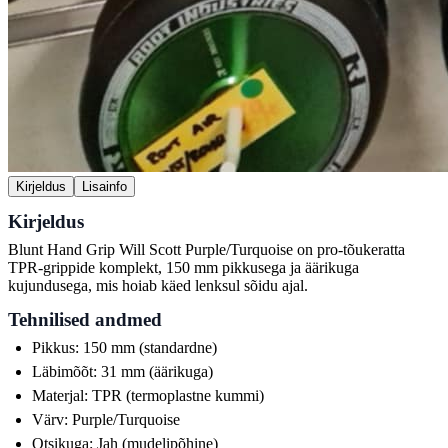
Kirjeldus
Lisainfo
Kirjeldus
Blunt Hand Grip Will Scott Purple/Turquoise on pro-tõukeratta
TPR-grippide komplekt, 150 mm pikkusega ja äärikuga
kujundusega, mis hoiab käed lenksul sõidu ajal.
Tehnilised andmed
Pikkus: 150 mm (standardne)
Läbimõõt: 31 mm (äärikuga)
Materjal: TPR (termoplastne kummi)
Värv: Purple/Turquoise
Otsikuga: Jah (mudelipõhine)