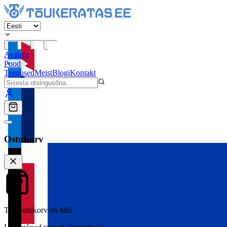
Avaleht
Pood
Teenused
Meist
Blogi
Kontakt
Ostukorv
Teie ostukorv on tühi