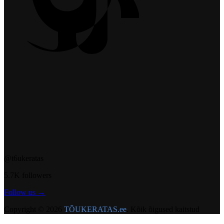
@t6ukeratas
5.7K followers
Follow us →
Copyright © 2026
TÕUKERATAS.ee
. Kõik õigused kaitstud