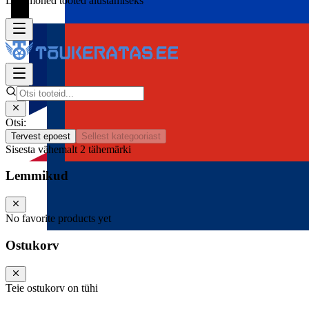
Lisa mõned tooted alustamiseks
Otsi:
Tervest epoest
Sellest kategooriast
Sisesta vähemalt 2 tähemärki
Lemmikud
No favorite products yet
Ostukorv
Teie ostukorv on tühi