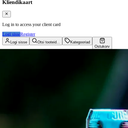
Kliendikaart
Log in to access your client card
Logi sisse
Register
Logi sisse
Otsi tooteid...
Kategooriad
Ostukorv
Kliendikaart