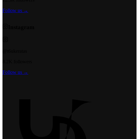
Follow us →
Instagram
@t6ukeratas
8.2K followers
Follow us →