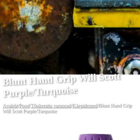
Blunt Hand Grip Will Scott
Purple/Turquoise
Avaleht
/
Pood
/
Tõukeratta varuosad
/
Käepidemed
/
Blunt Hand Grip
Will Scott Purple/Turquoise