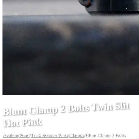
Blunt Clamp 2 Bolts Twin Slit
Hot Pink
Avaleht
/
Pood
/
Trick Scooter Parts
/
Clamps
/
Blunt Clamp 2 Bolts