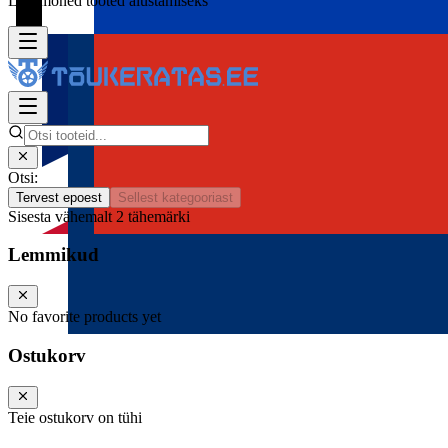
Lisa mõned tooted alustamiseks
Otsi:
Tervest epoest
Sellest kategooriast
Sisesta vähemalt 2 tähemärki
Lemmikud
No favorite products yet
Ostukorv
Teie ostukorv on tühi