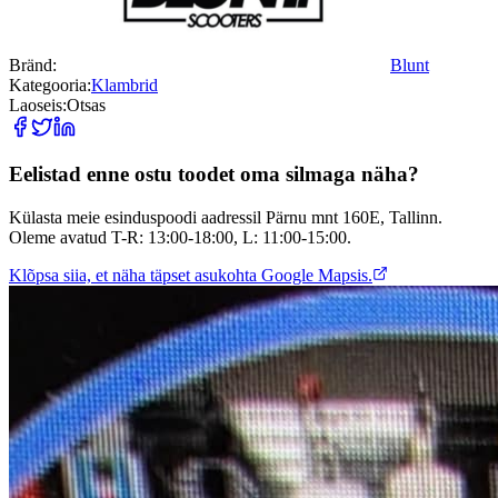
Bränd:
Blunt
Kategooria:
Klambrid
Laoseis:
Otsas
Eelistad enne ostu toodet oma silmaga näha?
Külasta meie esinduspoodi aadressil Pärnu mnt 160E, Tallinn.
Oleme avatud T-R: 13:00-18:00, L: 11:00-15:00.
Klõpsa siia, et näha täpset asukohta Google Mapsis.