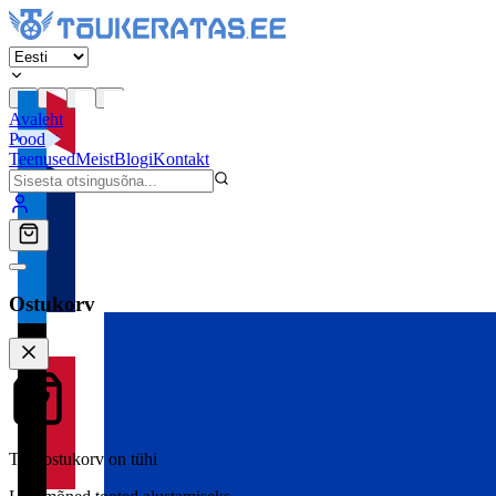
Avaleht
Pood
Teenused
Meist
Blogi
Kontakt
Ostukorv
Teie ostukorv on tühi