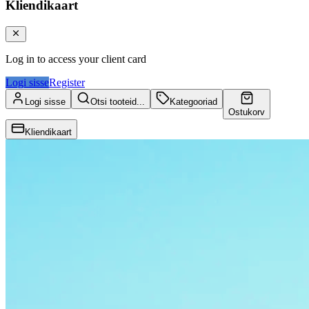
Kliendikaart
Log in to access your client card
Logi sisse
Register
Logi sisse
Otsi tooteid...
Kategooriad
Ostukorv
Kliendikaart