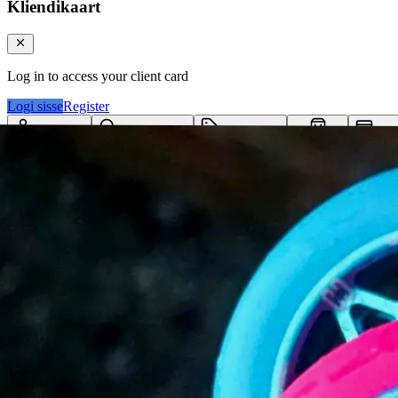
Kliendikaart
Log in to access your client card
Logi sisse
Register
Logi sisse
Otsi tooteid...
Kategooriad
Klie
Ostukorv