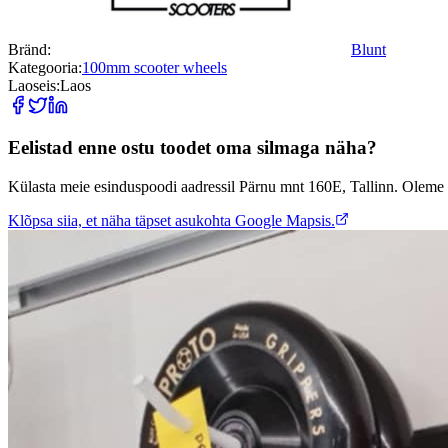
Bränd:
Blunt
Kategooria:
100mm scooter wheels
Laoseis:
Laos
Eelistad enne ostu toodet oma silmaga näha?
Külasta meie esinduspoodi aadressil Pärnu mnt 160E, Tallinn. Oleme 
Klõpsa siia, et näha täpset asukohta Google Mapsis.