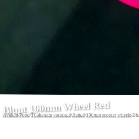
Blunt 100mm Wheel Red
Avaleht
/
Pood
/
Tõukeratta varuosad
/
Rattad
/
100mm scooter wheels
/
Bl