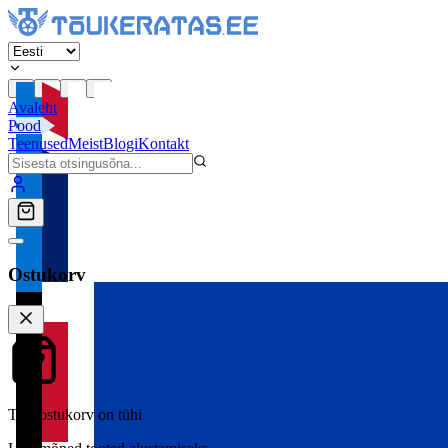
Avaleht
Pood
Teenused
Meist
Blogi
Kontakt
Ostukorv
Teie ostukorv on tühi