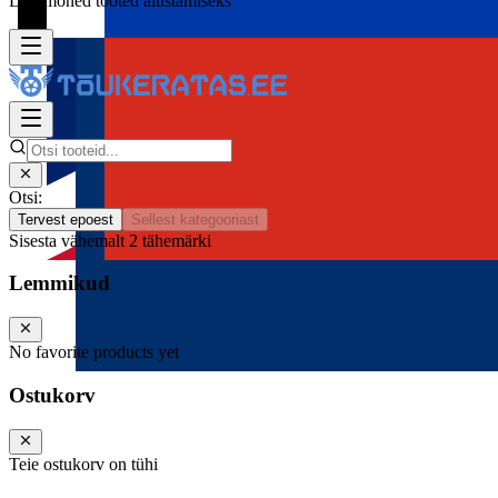
Lisa mõned tooted alustamiseks
Otsi:
Tervest epoest
Sellest kategooriast
Sisesta vähemalt 2 tähemärki
Lemmikud
No favorite products yet
Ostukorv
Teie ostukorv on tühi