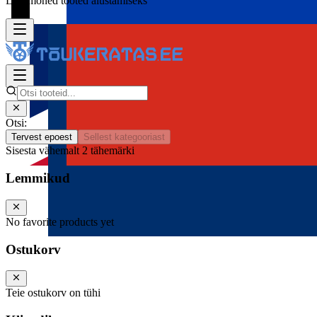
Lisa mõned tooted alustamiseks
Otsi:
Tervest epoest
Sellest kategooriast
Sisesta vähemalt 2 tähemärki
Lemmikud
No favorite products yet
Ostukorv
Teie ostukorv on tühi