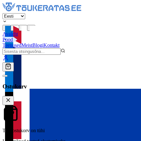
Avaleht
Pood
Teenused
Meist
Blogi
Kontakt
Ostukorv
Teie ostukorv on tühi