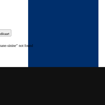
ndikaart
nane-sinine" not found