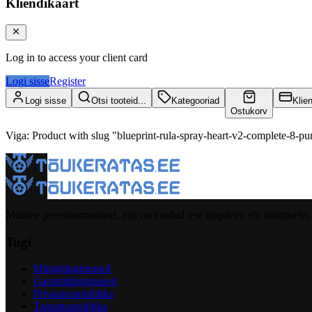
Kliendikaart
Log in to access your client card
Logi sisse
Register
Logi sisse
Otsi tooteid...
Kategooriad
Klie
Ostukorv
Viga
:
Product with slug "blueprint-rula-spray-heart-v2-complete-8-pu
Müüme preemiumtooteid, mis on loodud teie igapäeva elu tõstmiseks.
Tugi
Müügitingimused
Garantiitingimused
Privaatsuspoliitika
Tagastuspoliitika