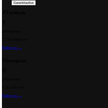
Garantiitaotlus
Facebook
@t6ukeratas
12.5K followers
Follow us →
Instagram
@t6ukeratas
8.2K followers
Follow us →