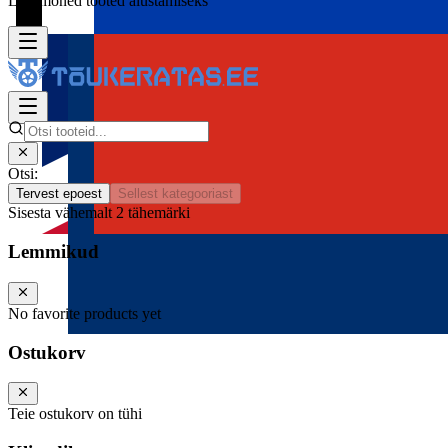
Lisa mõned tooted alustamiseks
Otsi:
Tervest epoest
Sellest kategooriast
Sisesta vähemalt 2 tähemärki
Lemmikud
No favorite products yet
Ostukorv
Teie ostukorv on tühi