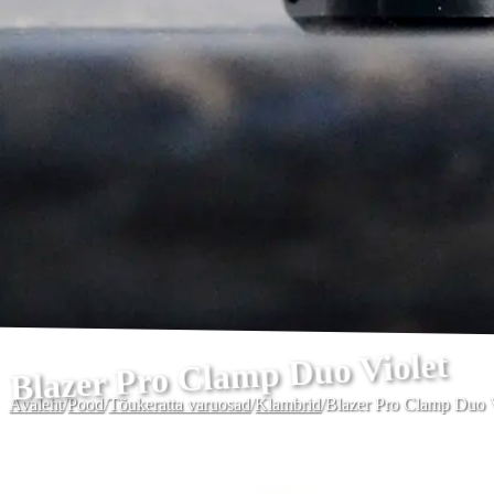
Blazer Pro Clamp Duo Violet
Avaleht
/
Pood
/
Tõukeratta varuosad
/
Klambrid
/
Blazer Pro Clamp Duo V