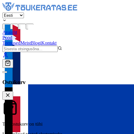
Avaleht
Pood
Teenused
Meist
Blogi
Kontakt
Ostukorv
Teie ostukorv on tühi