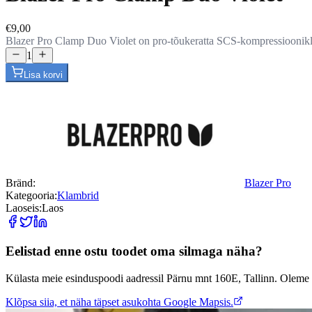
€9,00
Blazer Pro Clamp Duo Violet on pro-tõukeratta SCS-kompressioonik
1
Lisa korvi
Bränd
:
Blazer Pro
Kategooria
:
Klambrid
Laoseis
:
Laos
Eelistad enne ostu toodet oma silmaga näha?
Külasta meie esinduspoodi aadressil Pärnu mnt 160E, Tallinn. Oleme 
Klõpsa siia, et näha täpset asukohta Google Mapsis.