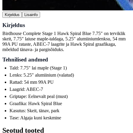
Kirjeldus
Lisainfo
Kirjeldus
Birdhouse Complete Stage 1 Hawk Spiral Blue 7.75" on terviklik
skeit, 7.75" laiuse maple-taldaga, 5.25" alumiiniumlenksu, 54 mm
99A PU rataste, ABEC-7 laagrite ja Hawk Spiral graafikaga,
mõeldud tänava- ja pargisõiduks.
Tehnilised andmed
Tald: 7.75" lai maple (Stage 1)
Lenks: 5.25" alumiinium (valatud)
Rattad: 54 mm 99A PU
Laagrid: ABEC-7
Griptape: Eelnevalt peal (must)
Graafika: Hawk Spiral Blue
Kasutus: Skeit, tänav, park
Tase: Algaja kuni keskmine
Seotud tooted