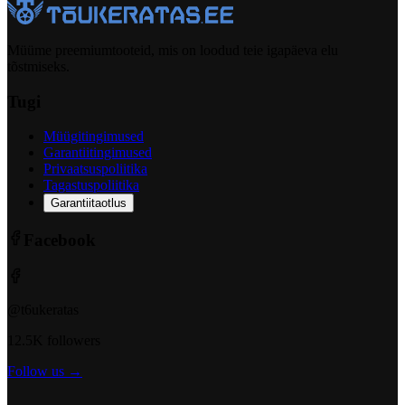
Müüme preemiumtooteid, mis on loodud teie igapäeva elu
tõstmiseks.
Tugi
Müügitingimused
Garantiitingimused
Privaatsuspoliitika
Tagastuspoliitika
Garantiitaotlus
Facebook
@t6ukeratas
12.5K followers
Follow us →