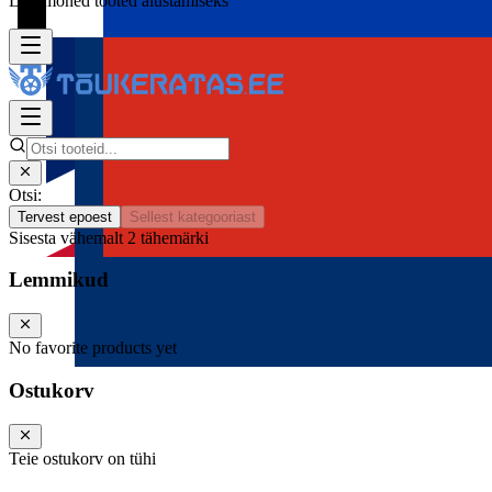
Lisa mõned tooted alustamiseks
Otsi:
Tervest epoest
Sellest kategooriast
Sisesta vähemalt 2 tähemärki
Lemmikud
No favorite products yet
Ostukorv
Teie ostukorv on tühi