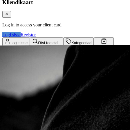
Kliendikaart
Log in to access your client card
Logi sisse
Register
Logi sisse
Otsi tooteid...
Kategooriad
Ostukorv
Kliendikaart