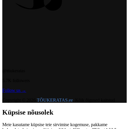
@t6ukeratas
5.7K followers
Follow us →
Copyright © 2026
TÕUKERATAS.ee
. Kõik õigused kaitstud
Küpsise nõusolek
Meie kasutame küpsise teie sirvimise kogemuse, pakkame