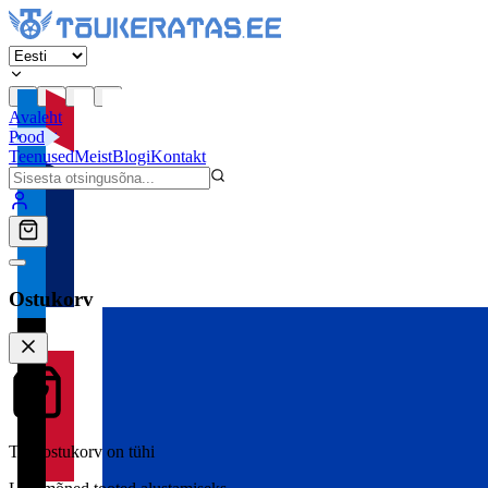
Avaleht
Pood
Teenused
Meist
Blogi
Kontakt
Ostukorv
Teie ostukorv on tühi