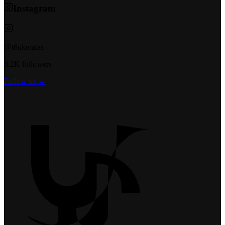
Instagram
@t6ukeratas
8.2K followers
Follow us →