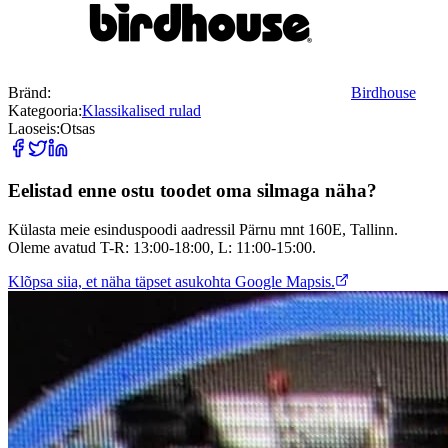
Bränd:
Birdhouse
Kategooria:
Klassikalised rulad
Laoseis:
Otsas
Eelistad enne ostu toodet oma silmaga näha?
Külasta meie esinduspoodi aadressil Pärnu mnt 160E, Tallinn.
Oleme avatud T-R: 13:00-18:00, L: 11:00-15:00.
Klõpsa siia, et näha täpset asukohta Google Mapsis.