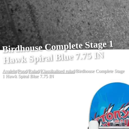
Birdhouse Complete Stage 1
Hawk Spiral Blue 7.75 IN
Avaleht
/
Pood
/
Rulad
/
Klassikalised rulad
/
Birdhouse Complete Stage
1 Hawk Spiral Blue 7.75 IN