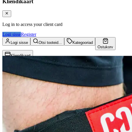
Kliendikaart
Log in to access your client card
Logi sisse
Register
Logi sisse
Otsi tooteid...
Kategooriad
Ostukorv
Kliendikaart