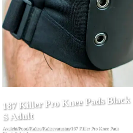
187 Killer Pro Knee Pads Black
S Adult
Avaleht
/
Pood
/
Kaitse
/
Kaitsevarustus
/
187 Killer Pro Knee Pads