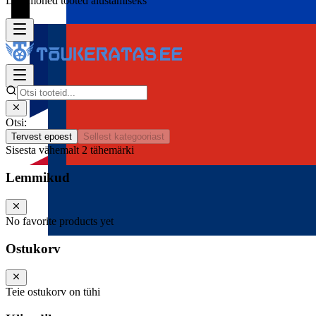
Lisa mõned tooted alustamiseks
Otsi:
Tervest epoest
Sellest kategooriast
Sisesta vähemalt 2 tähemärki
Lemmikud
No favorite products yet
Ostukorv
Teie ostukorv on tühi