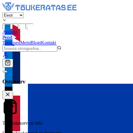
Avaleht
Pood
Teenused
Meist
Blogi
Kontakt
Ostukorv
Teie ostukorv on tühi