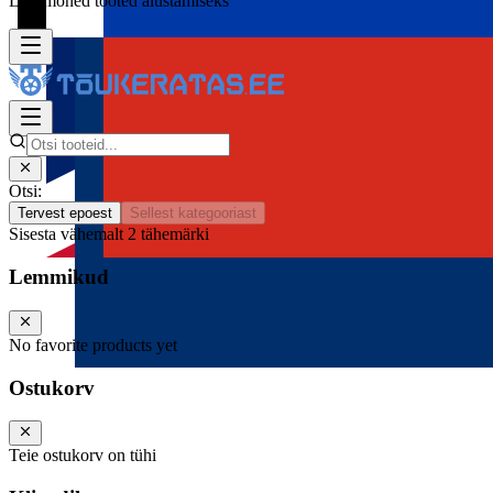
Lisa mõned tooted alustamiseks
Otsi:
Tervest epoest
Sellest kategooriast
Sisesta vähemalt 2 tähemärki
Lemmikud
No favorite products yet
Ostukorv
Teie ostukorv on tühi