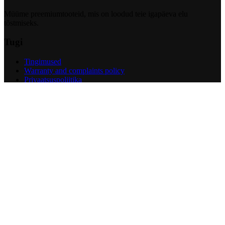
Müüme preemiumtooteid, mis on loodud teie igapäeva elu
tõstmiseks.
Tugi
Tingimused
Warranty and complaints policy
Privaatsuspoliitika
Return Policy
Garantiitaotlus
Facebook
@t6ukeratas
12.5K followers
Follow us →
Instagram