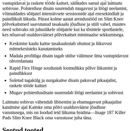
vastupidavat ja raskete tööde kaitset, säilitades samal ajal laitmatu
sobivuse. Polsterduse disain suurendab mugavust ja löögi neelamist,
võimaldades sõitjatel intensiivsete sessioonide ajal enesekindlalt ja
paindlikult liikuda. Pärast kolme aastat arendustööd on Slim Knee
põlvekaitsmed saavutanud tasakaalu jõudluse ja stiili vahel, muutes
need sobivaks nii juhuslikele sõitjatele kui ka tõsistele sportlastele,
kes nõuavad usaldusväärset põlvekaitset minimaalse sekkumisega.
Keskmise kaalu kaitse tasakaalustab ohutust ja liikuvust
mitmekesisteks kasutamiseks
Madala profiiliga disain tagab stiilse välimuse ilma vastupidavust
ohverdamata
Rapid Flex Hinge soodustab loomulikku põlve liikumist ja
paindlikkust
Suletud tagakülg ja nurgakaitse disain pakuvad pikaajalist,
raskete tööde kaitset
Mugav polsterdusdisain suurendab löögi neelamist ja sobivust
Laitmatu sobivus vähendab libisemist ja ebamugavust pikaajalise
kandmise ajal Kaitske oma põlvi usaldusväärse jõudluse
varustusega, mis on loodud teid liikuma hoidma—lisage 187 Killer
Pads Slim Knee Black oma varustusse juba täna.
Seotud tooted