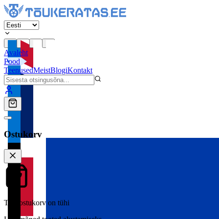
Avaleht
Pood
Teenused
Meist
Blogi
Kontakt
Ostukorv
Teie ostukorv on tühi