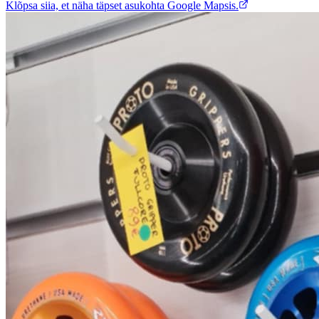
Klõpsa siia, et näha täpset asukohta Google Mapsis.