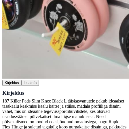
Kirjeldus
Lisainfo
Kirjeldus
187 Killer Pads Slim Knee Black L täiskasvanutele pakub ideaalset
tasakaalu keskmise kaalu kaitse ja stiilse, madala profiiliga disaini
vahel, mis on ideaalne tegevusspordihuvilistele, kes otsivad
usaldusväärset põlvekaitset ilma liigse mahukuseta. Need
põlvekaitsmed on loodud edasijõudnud omadustega, nagu Rapid
Flex Hinge ja suletud tagakülg koos nurgakaitse disainiga, pakkudes