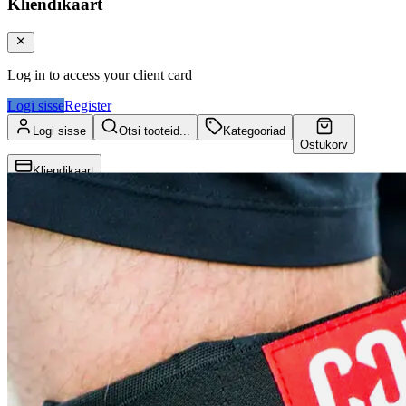
Kliendikaart
Log in to access your client card
Logi sisse
Register
Logi sisse
Otsi tooteid...
Kategooriad
Ostukorv
Kliendikaart