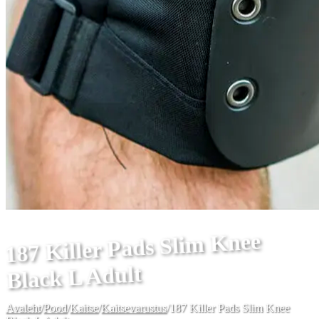
187 Killer Pads Slim Knee
Black L Adult
Avaleht
/
Pood
/
Kaitse
/
Kaitsevarustus
/
187 Killer Pads Slim Knee