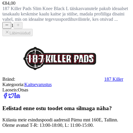
€84,00
187 Killer Pads Slim Knee Black L täiskasvanutele pakub ideaalset
tasakaalu keskmise kaalu kaitse ja stiilse, madala profiiliga disaini
vahel, mis on ideaalne tegevusspordihuvilistele, kes otsivad ...
1
Läbimüüdud
Bränd
:
187 Killer
Kategooria
:
Kaitsevarustus
Laoseis
:
Otsas
Eelistad enne ostu toodet oma silmaga näha?
Külasta meie esinduspoodi aadressil Pärnu mnt 160E, Tallinn.
Oleme avatud T-R: 13:00-18:00, L: 11:00-15:00.