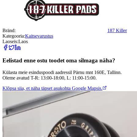
Bränd:
187 Killer
Kategooria:
Kaitsevarustus
Laoseis:
Laos
Eelistad enne ostu toodet oma silmaga näha?
Külasta meie esinduspoodi aadressil Pärnu mnt 160E, Tallinn.
Oleme avatud T-R: 13:00-18:00, L: 11:00-15:00.
Klõpsa siia, et näha täpset asukohta Google Mapsis.