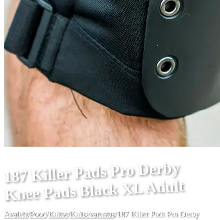
187 Killer Pads Pro Derby
Knee Pads Black XL Adult
Avaleht
/
Pood
/
Kaitse
/
Kaitsevarustus
/
187 Killer Pads Pro Derby