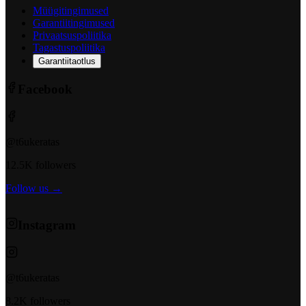
Müügitingimused
Garantiitingimused
Privaatsuspoliitika
Tagastuspoliitika
Garantiitaotlus
Facebook
@t6ukeratas
12.5K followers
Follow us →
Instagram
@t6ukeratas
8.2K followers