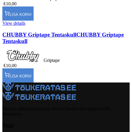
€10,00
LISA KORVI
View details
CHUBBY Griptape Tentaskull
CHUBBY Griptape
Tentaskull
Griptape
€10,00
LISA KORVI
Müüme preemiumtooteid, mis on loodud teie igapäeva elu
tõstmiseks.
Tugi