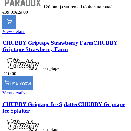
120 mm ja suuremad tõukeratta rattad
€39,00
€29,00
View details
CHUBBY Griptape Strawberry Farm
CHUBBY
Griptape Strawberry Farm
Griptape
€10,00
LISA KORVI
View details
CHUBBY Griptape Ice Splatter
CHUBBY Griptape
Ice Splatter
Griptape