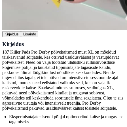
Kirjeldus
Lisainfo
Kirjeldus
187 Killer Pads Pro Derby põlvekaitsmed must XL on mõeldud
täiskasvanud sõitjatele, kes otsivad usaldusväärset ja vastupidavat
põlvekaitset. Need on välja töötatud ulatusliku rulluisuvõistluse
kogemuse põhjal ja täiustatud tippuisutajate tagasiside kaudu,
pakkudes ülimat löögikindlust nõudlikes keskkondades. Nende
tugev ehitus tagab, et teie põlved on intensiivsete sessioonide ajal
kaitstud, muutes need eelistatud valikuks seal, kus on vajalik
raskeveokite kaitse. Saadaval mitmes suuruses, sealhulgas XL,
pakuvad need põlvekaitsmed kindlat ja mugavat sobivust,
võimaldades teil keskenduda sooritusele ilma segajateta. Olgu te siis
agressiivne uisutaja või intensiivselt treenija, Pro Derby
põlvekaitsmed pakuvad usaldusväärset kaitset tõsistele sõitjatele.
Ekspertuisutajate sisendi põhjal optimeeritud kaitse ja mugavuse
tagamiseks