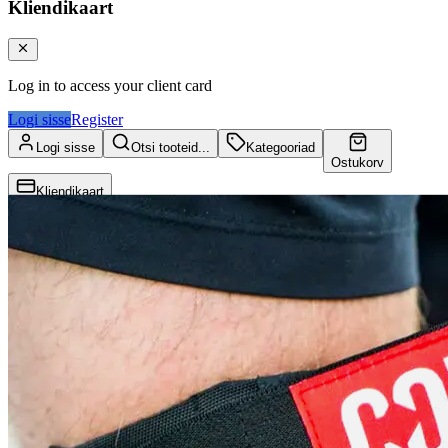
Kliendikaart
Log in to access your client card
Logi sisse
Register
Logi sisse
Otsi tooteid...
Kategooriad
Ostukorv
Kliendikaart