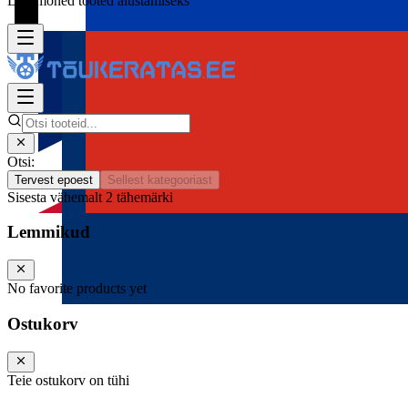
Lisa mõned tooted alustamiseks
Otsi:
Tervest epoest
Sellest kategooriast
Sisesta vähemalt 2 tähemärki
Lemmikud
No favorite products yet
Ostukorv
Teie ostukorv on tühi