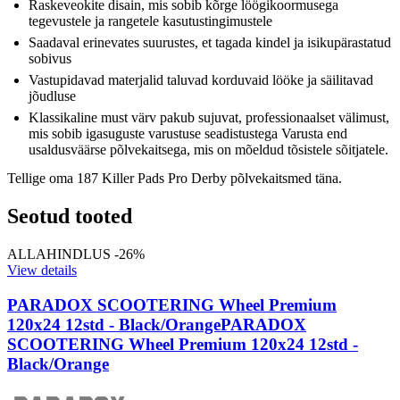
Raskeveokite disain, mis sobib kõrge löögikoormusega
tegevustele ja rangetele kasutustingimustele
Saadaval erinevates suurustes, et tagada kindel ja isikupärastatud
sobivus
Vastupidavad materjalid taluvad korduvaid lööke ja säilitavad
jõudluse
Klassikaline must värv pakub sujuvat, professionaalset välimust,
mis sobib igasuguste varustuse seadistustega Varusta end
usaldusväärse põlvekaitsega, mis on mõeldud tõsistele sõitjatele.
Tellige oma 187 Killer Pads Pro Derby põlvekaitsmed täna.
Seotud tooted
ALLAHINDLUS -26%
View details
PARADOX SCOOTERING Wheel Premium
120x24 12std - Black/Orange
PARADOX
SCOOTERING Wheel Premium 120x24 12std -
Black/Orange