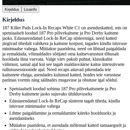
Kirjeldus
Lisainfo
Kirjeldus
187 Killer Pads Lock-In Recaps White C1 on asenduskatted, mis on
spetsiaalselt loodud 187 Pro põlvekaitsme ja Pro Derby kaitsme
jaoks. Edasiarendatud Lock-In ReCap süsteemiga, need katted
järgivad tihedalt vahtkera ja kaitsme korpust, tagades kindla istuvuse
minimaalse vahega. Müüakse paaridena, need on lihtsad paigaldada
ja eemaldada, võimaldades sõitjatel oma kaitsevarustust tõhusalt
hooldada ilma vaevata. Valge värv pakub puhtat, klassikalist
välimust, samal ajal kui see tagab usaldusväärse kaitse intensiivsete
rulluisusessioonide ajal. Need recaps aitavad pikendada teie
kaitsmete eluiga, asendades kulunud katted, hoides teie varustuse
parimas vormis ning säilitades mugavuse ja ohutuse igal sõidul.
Spetsiaalselt loodud sobima 187 Pro põlvekaitsmete ja Pro
Derby kaitsmete jaoks sujuvaks ühilduvuseks
Edasiarendatud Lock-In ReCap süsteem tagab tiheda, kindla
istuvuse minimaalse vahega
Lihtne paigaldamine ja eemaldamine kiireks hoolduseks ja
asendamiseks
Müüakse paaridena, et asendada mõlemad katted samaaegselt ja