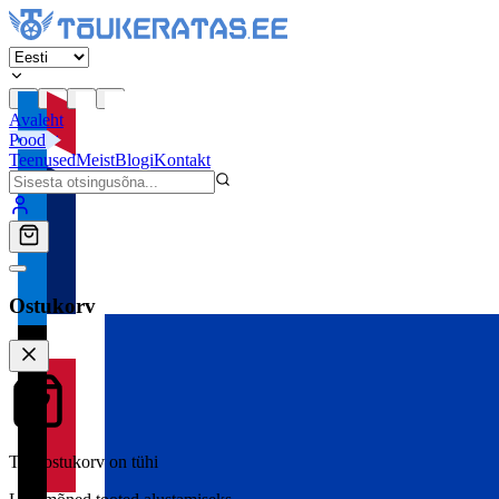
Avaleht
Pood
Teenused
Meist
Blogi
Kontakt
Ostukorv
Teie ostukorv on tühi