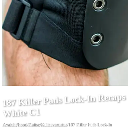
187 Killer Pads Lock-In Recaps
White C1
Avaleht
/
Pood
/
Kaitse
/
Kaitsevarustus
/
187 Killer Pads Lock-In