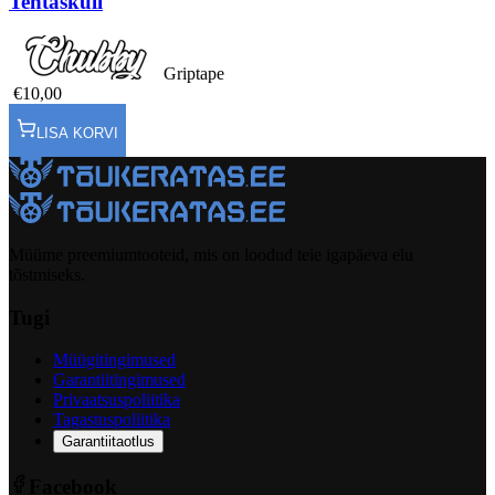
Tentaskull
Griptape
€10,00
LISA KORVI
Müüme preemiumtooteid, mis on loodud teie igapäeva elu
tõstmiseks.
Tugi
Müügitingimused
Garantiitingimused
Privaatsuspoliitika
Tagastuspoliitika
Garantiitaotlus
Facebook