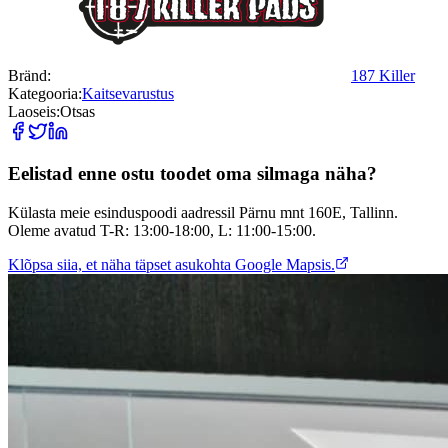
Bränd:
187 Killer
Kategooria:
Kaitsevarustus
Laoseis:
Otsas
Eelistad enne ostu toodet oma silmaga näha?
Külasta meie esinduspoodi aadressil Pärnu mnt 160E, Tallinn.
Oleme avatud T-R: 13:00-18:00, L: 11:00-15:00.
Klõpsa siia, et näha täpset asukohta Google Mapsis.