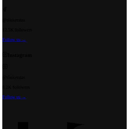
@t6ukeratas
12.5K followers
Follow us →
Instagram
@t6ukeratas
8.2K followers
Follow us →