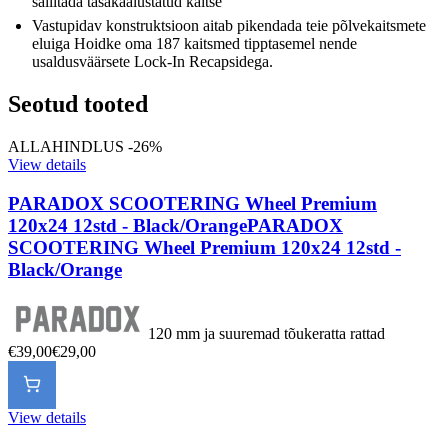
säilitada tasakaalustatud kaitse
Vastupidav konstruktsioon aitab pikendada teie põlvekaitsmete
eluiga Hoidke oma 187 kaitsmed tipptasemel nende
usaldusväärsete Lock-In Recapsidega.
Seotud tooted
ALLAHINDLUS -26%
View details
PARADOX SCOOTERING Wheel Premium
120x24 12std - Black/Orange
PARADOX
SCOOTERING Wheel Premium 120x24 12std -
Black/Orange
120 mm ja suuremad tõukeratta rattad
€39,00
€29,00
View details