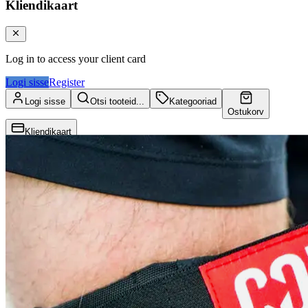
Kliendikaart
Log in to access your client card
Logi sisse
Register
Logi sisse
Otsi tooteid...
Kategooriad
Ostukorv
Kliendikaart