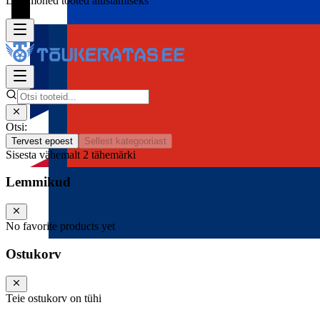
Lisa mõned tooted alustamiseks
Otsi:
Tervest epoest
Sellest kategooriast
Sisesta vähemalt 2 tähemärki
Lemmikud
No favorite products yet
Ostukorv
Teie ostukorv on tühi