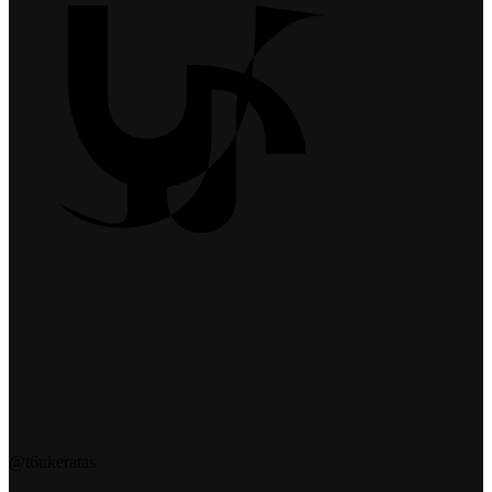
@t6ukeratas