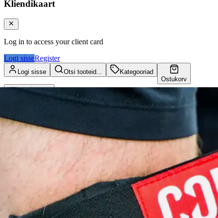
Kliendikaart
Log in to access your client card
Logi sisse
Register
Logi sisse
Otsi tooteid...
Kategooriad
Ostukorv
Kliendikaart