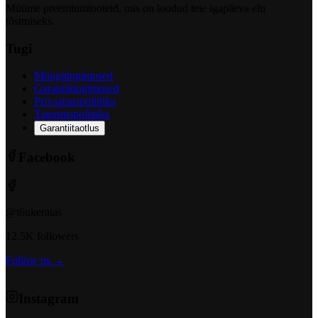
Müüme preemiumtooteid, mis on loodud teie igapäeva elu
tõstmiseks.
Tugi
Müügitingimused
Garantiitingimused
Privaatsuspoliitika
Tagastuspoliitika
Garantiitaotlus
Facebook
@t6ukeratas
12.5K followers
Follow us →
Instagram