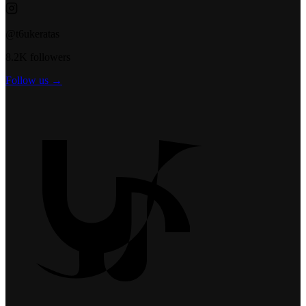
@t6ukeratas
8.2K followers
Follow us →