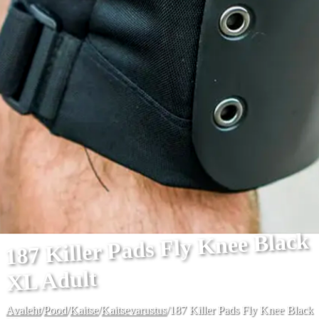
187 Killer Pads Fly Knee Black
XL Adult
Avaleht
/
Pood
/
Kaitse
/
Kaitsevarustus
/
187 Killer Pads Fly Knee Black