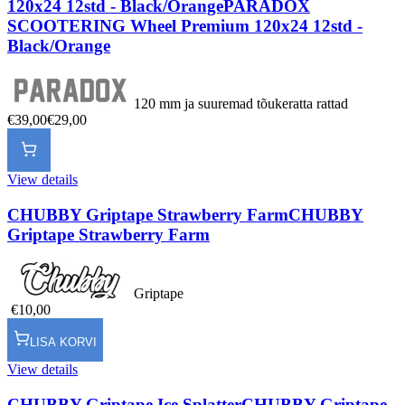
120x24 12std - Black/Orange
PARADOX
SCOOTERING Wheel Premium 120x24 12std -
Black/Orange
120 mm ja suuremad tõukeratta rattad
€39,00
€29,00
View details
CHUBBY Griptape Strawberry Farm
CHUBBY
Griptape Strawberry Farm
Griptape
€10,00
LISA KORVI
View details
CHUBBY Griptape Ice Splatter
CHUBBY Griptape