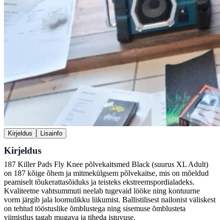
Kirjeldus
Lisainfo
Kirjeldus
187 Killer Pads Fly Knee põlvekaitsmed Black (suurus XL Adult)
on 187 kõige õhem ja mitmekülgsem põlvekaitse, mis on mõeldud
peamiselt tõukerattasõiduks ja teisteks ekstreemspordialadeks.
Kvaliteetne vahtsummuti neelab tugevaid lööke ning kontuurne
vorm järgib jala loomulikku liikumist. Ballistilisest nailonist väliskest
on tehtud tööstuslike õmblustega ning sisemuse õmblusteta
viimistlus tagab mugava ja tiheda istuvuse.