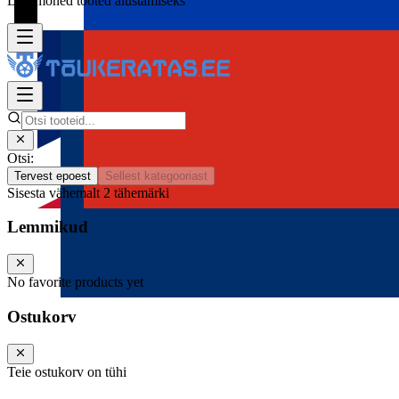
Lisa mõned tooted alustamiseks
Otsi:
Tervest epoest
Sellest kategooriast
Sisesta vähemalt 2 tähemärki
Lemmikud
No favorite products yet
Ostukorv
Teie ostukorv on tühi