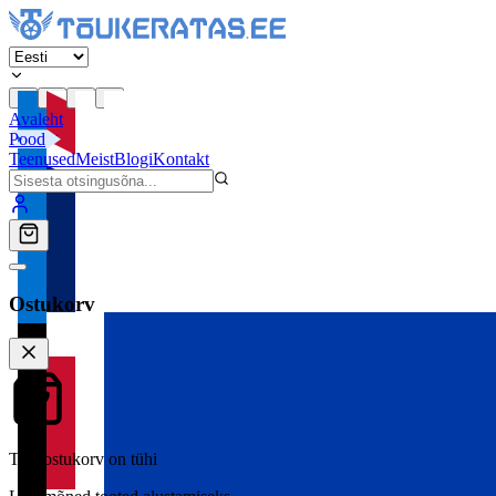
Avaleht
Pood
Teenused
Meist
Blogi
Kontakt
Ostukorv
Teie ostukorv on tühi