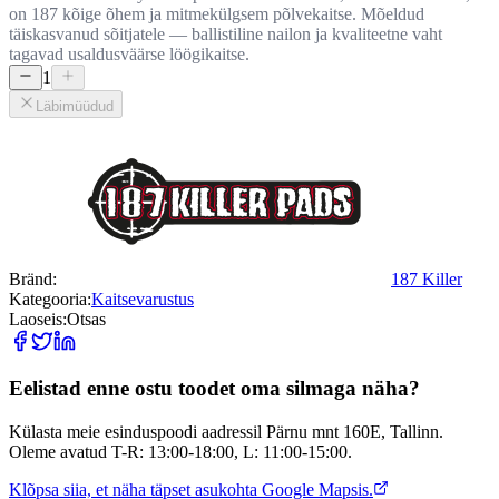
on 187 kõige õhem ja mitmekülgsem põlvekaitse. Mõeldud
täiskasvanud sõitjatele — ballistiline nailon ja kvaliteetne vaht
tagavad usaldusväärse löögikaitse.
1
Läbimüüdud
Bränd:
187 Killer
Kategooria:
Kaitsevarustus
Laoseis:
Otsas
Eelistad enne ostu toodet oma silmaga näha?
Külasta meie esinduspoodi aadressil Pärnu mnt 160E, Tallinn.
Oleme avatud T-R: 13:00-18:00, L: 11:00-15:00.
Klõpsa siia, et näha täpset asukohta Google Mapsis.