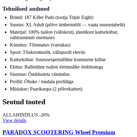
Tehnilised andmed
Bränd: 187 Killer Pads (tootja Triple Eight)
Suurus: XL Adult (põlve ümbermõõt — vaata suurustabelit)
Materjal: 100% nailon (väliskest), plastikust kaitsekübar,
vahtsummuti sisemuses
Kinnitus: Tõmmatav (varrukas)
Sport: Tõukerattasõit, välispordi eluviis
Kaitsekübar: Suurusespetsiifiline kontuurne kübar
Ehitus: Ballistiline nailon tööstuslike õmblustega
Sisemus: Õmblusteta viimistlus
Profiil: Õhuke / madala profiiliga
Müüakse: Paarikaupa (2 põlvekaitset)
Seotud tooted
ALLAHINDLUS -26%
View details
PARADOX SCOOTERING Wheel Premium