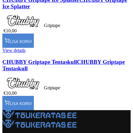
Ice Splatter
Griptape
€10,00
LISA KORVI
View details
CHUBBY Griptape Tentaskull
CHUBBY Griptape
Tentaskull
Griptape
€10,00
LISA KORVI