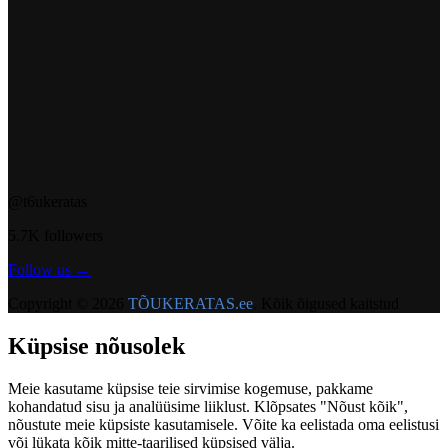
@t6ukeratas
5.7K followers
Follow us →
Copyright © 2026
TÕUKERATAS.ee
. Kõik õigused kaitstud
Küpsise nõusolek
Meie kasutame küpsise teie sirvimise kogemuse, pakkame
kohandatud sisu ja analüüsime liiklust. Klõpsates "Nõust kõik",
nõustute meie küpsiste kasutamisele. Võite ka eelistada oma eelistusi
või lükata kõik mitte-taarilised küpsised välja.