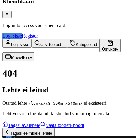
Kliendikaart
Log in to access your client card
Logi sisse
Register
Logi sisse
Otsi tooteid...
Kategooriad
Ostukorv
Kliendikaart
404
Lehte ei leitud
Otsitud lehte
ei eksisteeri.
/lenks/c8-550mmx540mm/
Leht võis olla liigutatud, kustutatud või kunagi olemata.
Tagasi avalehele
Vaata toodete poodi
Tagasi eelmisele lehele