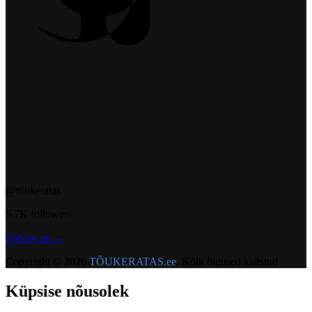
@t6ukeratas
5.7K followers
Follow us →
Copyright ©
2026
TÕUKERATAS.ee
.
Kõik õigused kaitstud
Küpsise nõusolek