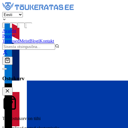
Avaleht
Pood
Teenused
Meist
Blogi
Kontakt
Ostukorv
Teie ostukorv on tühi