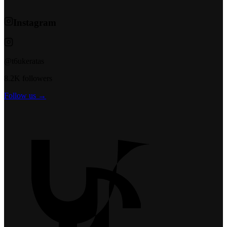
Instagram
@t6ukeratas
8.2K followers
Follow us →