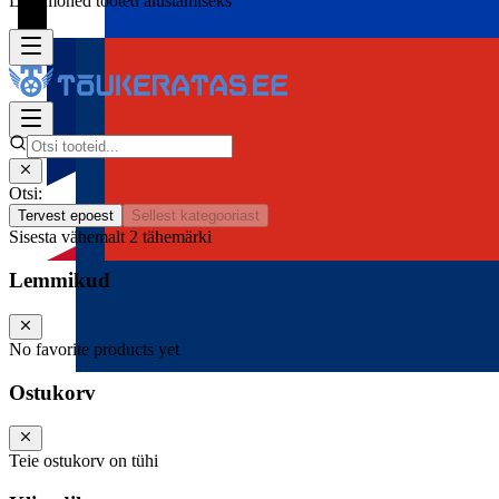
Lisa mõned tooted alustamiseks
Otsi:
Tervest epoest
Sellest kategooriast
Sisesta vähemalt 2 tähemärki
Lemmikud
No favorite products yet
Ostukorv
Teie ostukorv on tühi