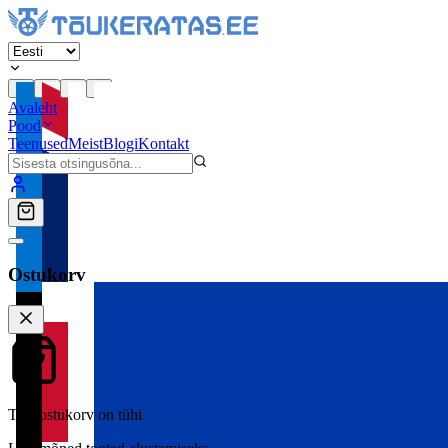
Avaleht
Pood
Teenused
Meist
Blogi
Kontakt
Ostukorv
Teie ostukorv on tühi