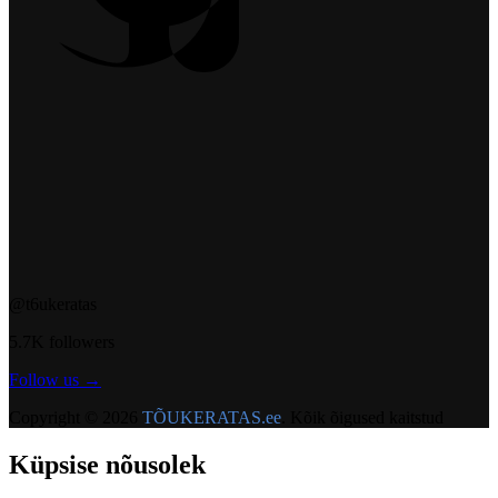
@t6ukeratas
5.7K followers
Follow us →
Copyright ©
2026
TÕUKERATAS.ee
.
Kõik õigused kaitstud
Küpsise nõusolek