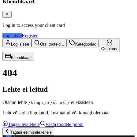
Kliendikaart
Log in to access your client card
Logi sisse
Register
Logi sisse
Otsi tooteid...
Kategooriad
Ostukorv
Kliendikaart
404
Lehte ei leitud
Otsitud lehte
ei eksisteeri.
/kinga_nr/xl-xxl/
Leht võis olla liigutatud, kustutatud või kunagi olemata.
Tagasi avalehele
Vaata toodete poodi
Tagasi eelmisele lehele