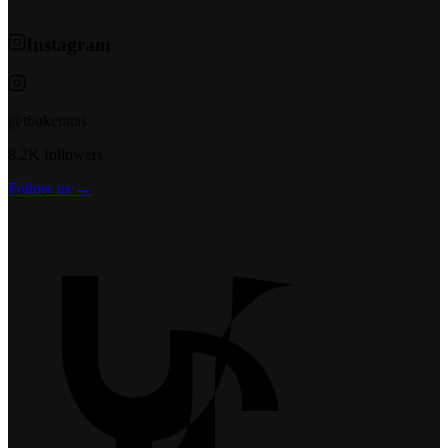
Instagram
@t6ukeratas
8.2K followers
Follow us →