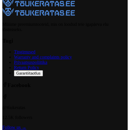
Müüme preemiumtooteid, mis on loodud teie igapäeva elu
tõstmiseks.
Tugi
Tingimused
Warranty and complaints policy
Privaatsuspoliitika
Return Policy
Garantiitaotlus
Facebook
@t6ukeratas
12.5K followers
Follow us →