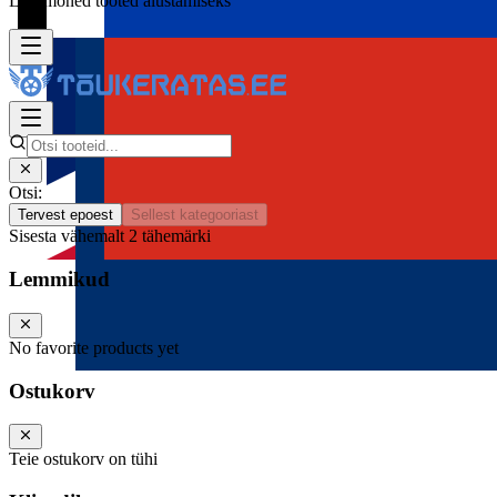
Lisa mõned tooted alustamiseks
Otsi:
Tervest epoest
Sellest kategooriast
Sisesta vähemalt 2 tähemärki
Lemmikud
No favorite products yet
Ostukorv
Teie ostukorv on tühi