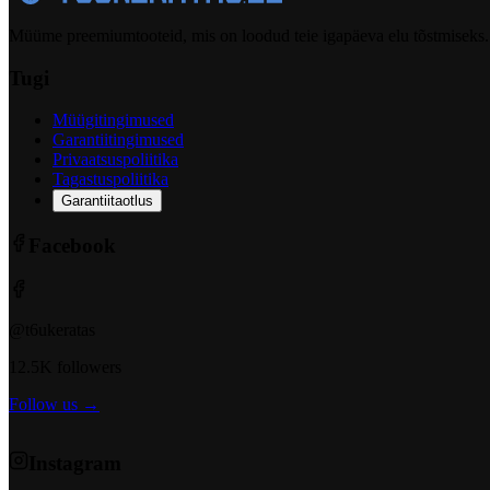
Müüme preemiumtooteid, mis on loodud teie igapäeva elu tõstmiseks.
Tugi
Müügitingimused
Garantiitingimused
Privaatsuspoliitika
Tagastuspoliitika
Garantiitaotlus
Facebook
@t6ukeratas
12.5K followers
Follow us →
Instagram