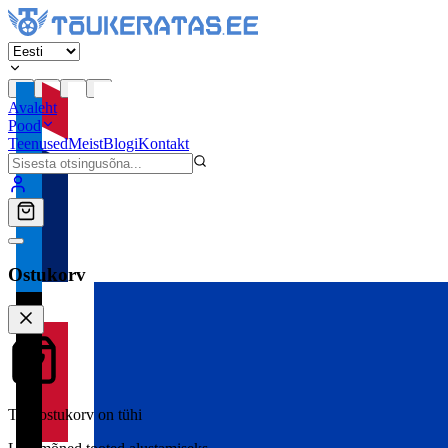
Avaleht
Pood
Teenused
Meist
Blogi
Kontakt
Ostukorv
Teie ostukorv on tühi