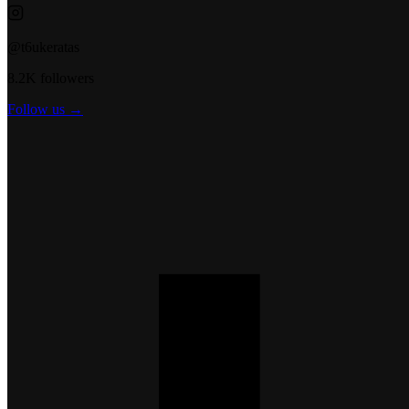
@t6ukeratas
8.2K followers
Follow us →