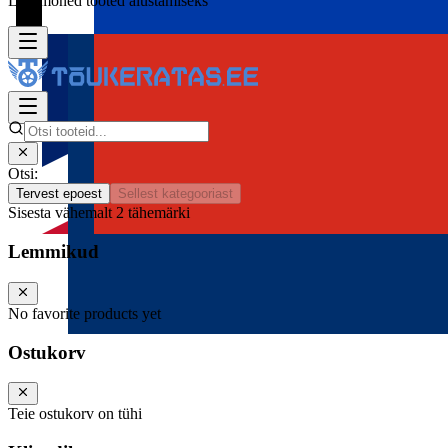
Lisa mõned tooted alustamiseks
Otsi:
Tervest epoest
Sellest kategooriast
Sisesta vähemalt 2 tähemärki
Lemmikud
No favorite products yet
Ostukorv
Teie ostukorv on tühi