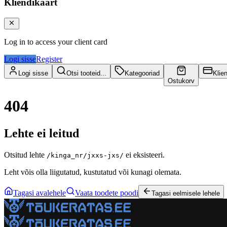
Kliendikaart
Log in to access your client card
Logi sisse
Register
Logi sisse
Otsi tooteid...
Kategooriad
Klie
Ostukorv
404
Lehte ei leitud
Otsitud lehte
ei eksisteeri.
/kinga_nr/jxxs-jxs/
Leht võis olla liigutatud, kustutatud või kunagi olemata.
Tagasi avalehele
Vaata toodete poodi
Tagasi eelmisele lehele