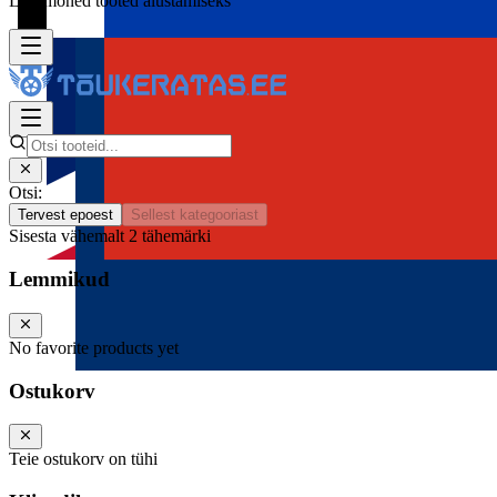
Lisa mõned tooted alustamiseks
Otsi:
Tervest epoest
Sellest kategooriast
Sisesta vähemalt 2 tähemärki
Lemmikud
No favorite products yet
Ostukorv
Teie ostukorv on tühi