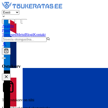
Avaleht
Pood
Teenused
Meist
Blogi
Kontakt
Ostukorv
Teie ostukorv on tühi