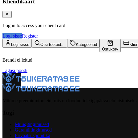
Kliendikaart
Log in to access your client card
Logi sisse
Register
Logi sisse
Otsi tooteid...
Kategooriad
Klie
Ostukorv
Brändi ei leitud
Tagasi poodi
Müüme preemiumtooteid, mis on loodud teie igapäeva elu tõstmiseks.
Tugi
Müügitingimused
Garantiitingimused
Privaatsuspoliitika