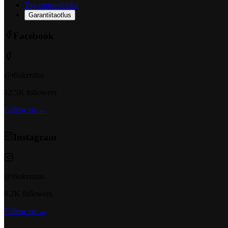
Tagastuspoliitika
Garantiitaotlus
Facebook
@t6ukeratas
12.5K followers
Follow us →
Instagram
@t6ukeratas
8.2K followers
Follow us →